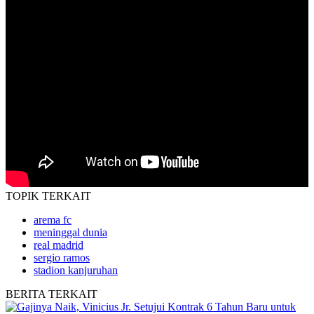
TOPIK
TERKAIT
arema fc
meninggal dunia
real madrid
sergio ramos
stadion kanjuruhan
BERITA
TERKAIT