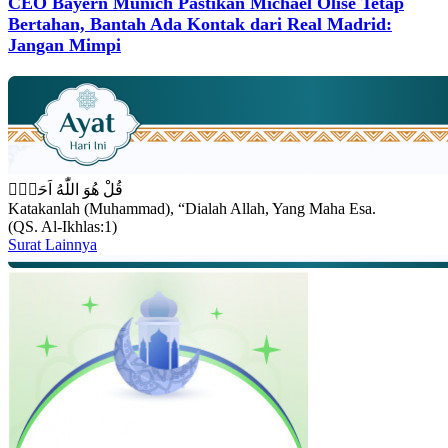
CEO Bayern Munich Pastikan Michael Olise Tetap
Bertahan, Bantah Ada Kontak dari Real Madrid:
Jangan Mimpi
قُلْ هُوَ اللّٰهُ اَحَدٌۚ
Katakanlah (Muhammad), “Dialah Allah, Yang Maha Esa.
(QS. Al-Ikhlas:1)
Surat Lainnya