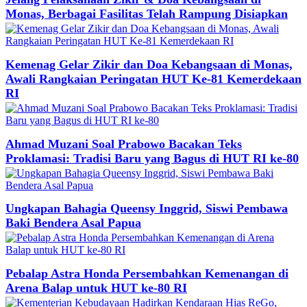
Monas, Berbagai Fasilitas Telah Rampung Disiapkan
Kemenag Gelar Zikir dan Doa Kebangsaan di Monas,
Awali Rangkaian Peringatan HUT Ke-81 Kemerdekaan
RI
Ahmad Muzani Soal Prabowo Bacakan Teks
Proklamasi: Tradisi Baru yang Bagus di HUT RI ke-80
Ungkapan Bahagia Queensy Inggrid, Siswi Pembawa
Baki Bendera Asal Papua
Pebalap Astra Honda Persembahkan Kemenangan di
Arena Balap untuk HUT ke-80 RI