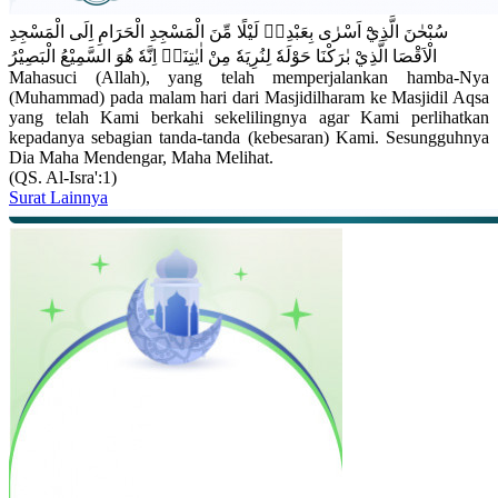
سُبْحٰنَ الَّذِيْٓ اَسْرٰى بِعَبْدِهٖ لَيْلًا مِّنَ الْمَسْجِدِ الْحَرَامِ اِلَى الْمَسْجِدِ
الْاَقْصَا الَّذِيْ بٰرَكْنَا حَوْلَهٗ لِنُرِيَهٗ مِنْ اٰيٰتِنَاۗ اِنَّهٗ هُوَ السَّمِيْعُ الْبَصِيْرُ
Mahasuci (Allah), yang telah memperjalankan hamba-Nya
(Muhammad) pada malam hari dari Masjidilharam ke Masjidil Aqsa
yang telah Kami berkahi sekelilingnya agar Kami perlihatkan
kepadanya sebagian tanda-tanda (kebesaran) Kami. Sesungguhnya
Dia Maha Mendengar, Maha Melihat.
(QS. Al-Isra':1)
Surat Lainnya