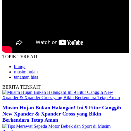
TOPIK
TERKAIT
bunga
musim hujan
tanaman hias
BERITA
TERKAIT
Musim Hujan Bukan Halangan! Ini 9 Fitur Canggih
New Xpander & Xpander Cross yang Bikin
Berkendara Tetap Aman