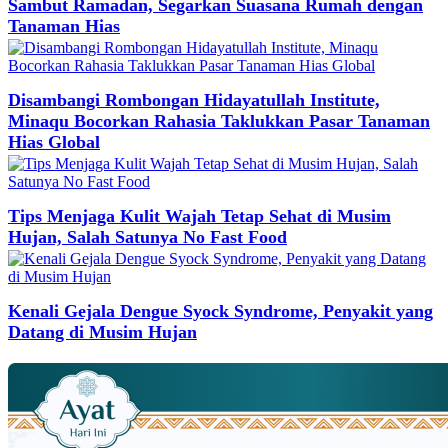
Sambut Ramadan, Segarkan Suasana Rumah dengan
Tanaman Hias
Disambangi Rombongan Hidayatullah Institute,
Minaqu Bocorkan Rahasia Taklukkan Pasar Tanaman
Hias Global
Tips Menjaga Kulit Wajah Tetap Sehat di Musim
Hujan, Salah Satunya No Fast Food
Kenali Gejala Dengue Syock Syndrome, Penyakit yang
Datang di Musim Hujan