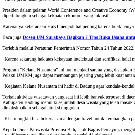
Presiden dalam gelaran World Conference and Creative Economy (WC
diperhitungkan sebagai kekuatan ekonomi yang inklusif.
Karenanya keberadaan HaKI menjadi hal penting karena tidak hanya se
Baca juga:
Dosen UM Surabaya Bagikan 7 Tips Buka Usaha unt
Terlebih melalui Peraturan Pemerintah Nomor Tahun 24 Tahun 2022,
"Karena sekarang hak atas kekayaan intelektual dan sertifikasi hal
Program "Kelana Nusantara" ini pun menjadi sarana yang disiapkan
Pelaku UMKM juga dapat membangun jejaring yang lebih kuat antara 
"Kegiatan Kelana Nusantara ini hadir di Badung agar kendala-kendala
Terkait aktivitas wisatawan yang saat ini lebih banyak terpusat di
Kabupaten Badung memiliki sejumlah desa wisata yang telah masuk d
dimaksimalkan sebagai atraksi unggulan.
"Kita mungkin bisa bekerja sama dengan travel untuk kembangkan paket p
Kepala Dinas Pariwisata Provinsi Bali, Tjok Bagus Pemayun, menga
kreatif harus terus dijaga dan diperkuat melalui kolaborasi.