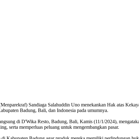
 (Menparekraf) Sandiaga Salahuddin Uno menekankan Hak atas Kekaya
 Kabupaten Badung, Bali, dan Indonesia pada umumnya.
angsung di D'Wika Resto, Badung, Bali, Kamis (11/1/2024), mengatak
aing, serta memperluas peluang untuk mengembangkan pasar.
tif) di Kabupaten Badung agar produk mereka memiliki perlindungan h