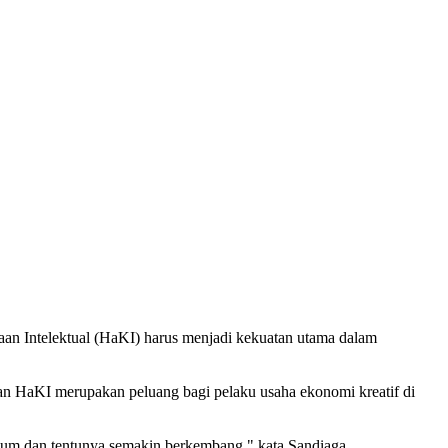
an Intelektual (HaKI) harus menjadi kekuatan utama dalam
an HaKI merupakan peluang bagi pelaku usaha ekonomi kreatif di
ukum dan tentunya semakin berkembang," kata Sandiaga.