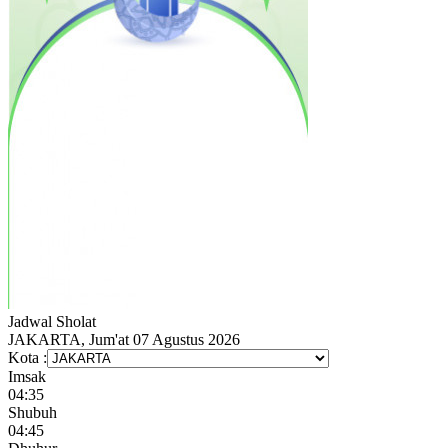
Jadwal
Sholat
JAKARTA, Jum'at 07 Agustus 2026
Kota :
Imsak
04:35
Shubuh
04:45