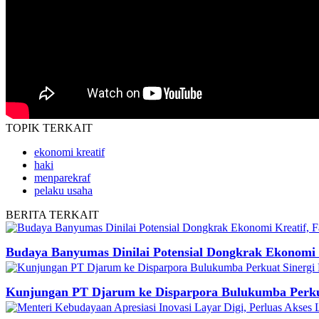
TOPIK
TERKAIT
ekonomi kreatif
haki
menparekraf
pelaku usaha
BERITA
TERKAIT
Budaya Banyumas Dinilai Potensial Dongkrak Ekonomi Kr
Kunjungan PT Djarum ke Disparpora Bulukumba Perku