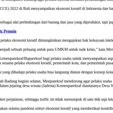
CE) 2022 di Bali menyampaikan ekonomi kreatif di Indonesia dan ba
bagai alat perlindungan dari barang dan jasa yang diproduksi, tapi jug
uk Pemula
 pelaku ekonomi kreatif dimungkinkan mengajukan hak kekayaan intele
al menjadi sebuah peluang untuk para UMKM untuk naik kelas," kata Me
 Kemenparekraf/Baparekraf bagi pelaku usaha untuk menyampaikan as
sesama pelaku ekonomi kreatif, pemerintah kota, dan pemerintah pusa
 yang dihadapi pelaku usaha bisa langsung diatasi dengan konsep kolab
 daerah Badung bagian selatan, Menparekraf mendorong agar pelaku usa
alam jejaring desa wisata (Jadesta) Kemenparekraf diantaranya Desa
erjalanan, sehingga traffic ini tidak menumpuk di satu titik tapi kita 
takan selama pandemi sektor ekonomi kreatif yang memberikan kontri