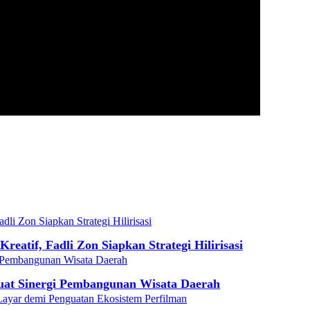
eatif, Fadli Zon Siapkan Strategi Hilirisasi
at Sinergi Pembangunan Wisata Daerah