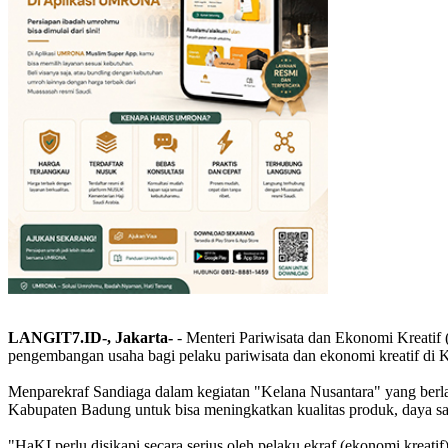
LANGIT7.ID-, Jakarta-
- Menteri Pariwisata dan Ekonomi Kreatif
pengembangan usaha bagi pelaku pariwisata dan ekonomi kreatif di
Menparekraf Sandiaga dalam kegiatan "Kelana Nusantara" yang berl
Kabupaten Badung untuk bisa meningkatkan kualitas produk, daya s
"HaKI perlu disikapi secara serius oleh pelaku ekraf (ekonomi krea