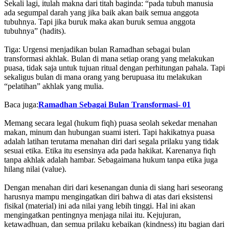
Sekali lagi, itulah makna dari titah baginda: “pada tubuh manusia
ada segumpal darah yang jika baik akan baik semua anggota
tubuhnya. Tapi jika buruk maka akan buruk semua anggota
tubuhnya” (hadits).
Tiga: Urgensi menjadikan bulan Ramadhan sebagai bulan
transformasi akhlak. Bulan di mana setiap orang yang melakukan
puasa, tidak saja untuk tujuan ritual dengan perhitungan pahala. Tapi
sekaligus bulan di mana orang yang berupuasa itu melakukan
“pelatihan” akhlak yang mulia.
Baca juga:
Ramadhan Sebagai Bulan Transformasi- 01
Memang secara legal (hukum fiqh) puasa seolah sekedar menahan
makan, minum dan hubungan suami isteri. Tapi hakikatnya puasa
adalah latihan terutama menahan diri dari segala prilaku yang tidak
sesuai etika. Etika itu esensinya ada pada hakikat. Karenanya fiqh
tanpa akhlak adalah hambar. Sebagaimana hukum tanpa etika juga
hilang nilai (value).
Dengan menahan diri dari kesenangan dunia di siang hari seseorang
harusnya mampu mengingatkan diri bahwa di atas dari eksistensi
fisikal (material) ini ada nilai yang lebih tinggi. Hal ini akan
mengingatkan pentingnya menjaga nilai itu. Kejujuran,
ketawadhuan, dan semua prilaku kebaikan (kindness) itu bagian dari