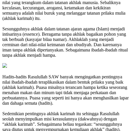
nilai yang terangkum dalam tatanan akhlak manusia. Sebaliknya
keculasan, kecurangan, arogansi, ketamakan dan kekikiran
semuanya adalah nilai buruk yang melanggar tatanan prilaku mulia
(akhlak karimah) itu.
Sesungguhnya akhlak dalam tatanan ajaran agama (Islam) menjadi
intisarinya (essence). Beragama tanpa akhlak bagaikan pohon yang
tak berbuah (kasyajar bilaa tsamar). Akhlaklah yang menjadi
cerminan dari nilai-nilai keimanan dan ubudiyah. Dan karenanya
iman tanpa akhlak dipertanyakan. Sebagaimana ibadah-ibadah ritual
tanpa akhlak menjadi hampa.
Hadits-hadits Rasulullah SAW banyak mengingatkan pentingnya
nilai ibadah-ibadah teraplikasikan dalam bentuk prilaku yang baik
(akhlak karimah). Puasa misalnya terancam hampa ketika seseorang
menahan makan dan minum tapi tidak menjaga perkataan dan
perbuatannya. Puasa yang seperti ini hanya akan menghasilkan lapar
dan dahaga semata (hadits).
Sedemikian pentingnya akhlak karimah itu sehingga Rasulullah
seolah menyimpulkan misi kerasulannya (dakwahnya) dengan
“akhlak karimah”. Sebagaimana beliau tegaskan: “sesungguhnya
saya diutus untuk menyempurnakan kemuliaan akhlak” (hadits).