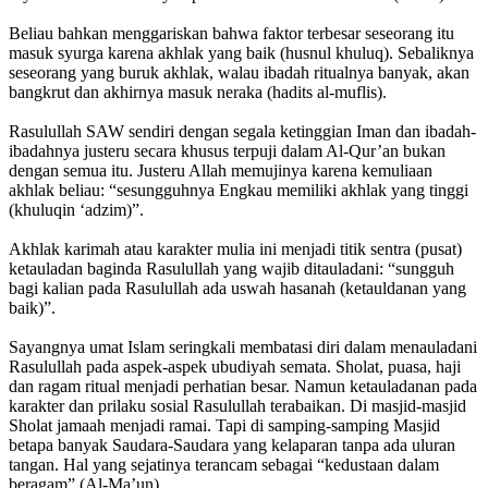
Beliau bahkan menggariskan bahwa faktor terbesar seseorang itu
masuk syurga karena akhlak yang baik (husnul khuluq). Sebaliknya
seseorang yang buruk akhlak, walau ibadah ritualnya banyak, akan
bangkrut dan akhirnya masuk neraka (hadits al-muflis).
Rasulullah SAW sendiri dengan segala ketinggian Iman dan ibadah-
ibadahnya justeru secara khusus terpuji dalam Al-Qur’an bukan
dengan semua itu. Justeru Allah memujinya karena kemuliaan
akhlak beliau: “sesungguhnya Engkau memiliki akhlak yang tinggi
(khuluqin ‘adzim)”.
Akhlak karimah atau karakter mulia ini menjadi titik sentra (pusat)
ketauladan baginda Rasulullah yang wajib ditauladani: “sungguh
bagi kalian pada Rasulullah ada uswah hasanah (ketauldanan yang
baik)”.
Sayangnya umat Islam seringkali membatasi diri dalam menauladani
Rasulullah pada aspek-aspek ubudiyah semata. Sholat, puasa, haji
dan ragam ritual menjadi perhatian besar. Namun ketauladanan pada
karakter dan prilaku sosial Rasulullah terabaikan. Di masjid-masjid
Sholat jamaah menjadi ramai. Tapi di samping-samping Masjid
betapa banyak Saudara-Saudara yang kelaparan tanpa ada uluran
tangan. Hal yang sejatinya terancam sebagai “kedustaan dalam
beragam” (Al-Ma’un).