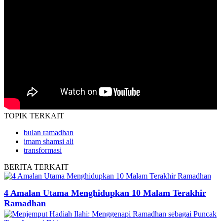
TOPIK
TERKAIT
bulan ramadhan
imam shamsi ali
transformasi
BERITA
TERKAIT
4 Amalan Utama Menghidupkan 10 Malam Terakhir
Ramadhan