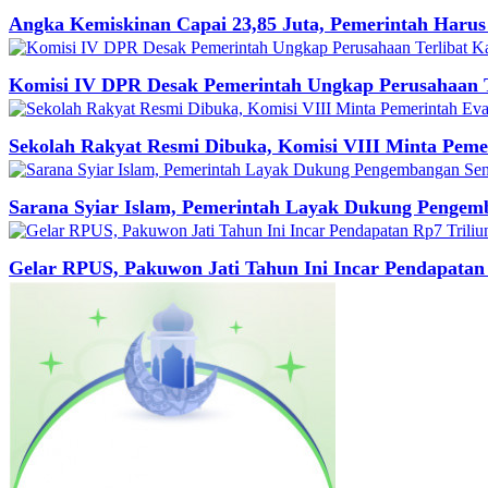
Angka Kemiskinan Capai 23,85 Juta, Pemerintah Harus
Komisi IV DPR Desak Pemerintah Ungkap Perusahaan T
Sekolah Rakyat Resmi Dibuka, Komisi VIII Minta Pemer
Sarana Syiar Islam, Pemerintah Layak Dukung Pengem
Gelar RPUS, Pakuwon Jati Tahun Ini Incar Pendapatan 