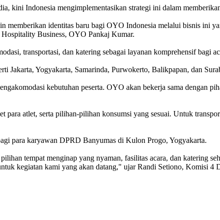
, kini Indonesia mengimplementasikan strategi ini dalam memberikan 
in memberikan identitas baru bagi OYO Indonesia melalui bisnis ini
t Hospitality Business, OYO Pankaj Kumar.
asi, transportasi, dan katering sebagai layanan komprehensif bagi ac
eperti Jakarta, Yogyakarta, Samarinda, Purwokerto, Balikpapan, dan Sura
mengakomodasi kebutuhan peserta. OYO akan bekerja sama dengan piha
diet para atlet, serta pilihan-pilihan konsumsi yang sesuai. Untuk tra
 bagi para karyawan DPRD Banyumas di Kulon Progo, Yogyakarta.
ihan tempat menginap yang nyaman, fasilitas acara, dan katering seh
untuk kegiatan kami yang akan datang," ujar Randi Setiono, Komisi