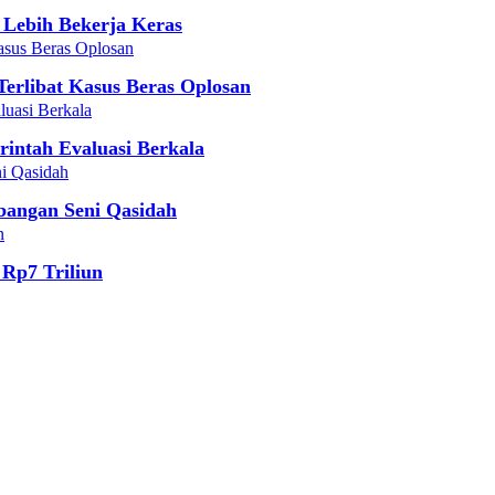
 Lebih Bekerja Keras
erlibat Kasus Beras Oplosan
intah Evaluasi Berkala
bangan Seni Qasidah
Rp7 Triliun