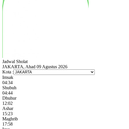
Jadwal
Sholat
JAKARTA, Ahad 09 Agustus 2026
Kota :
Imsak
04:34
Shubuh
04:44
Dhuhur
12:02
Ashar
15:23
Maghrib
17:58