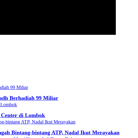
adh Berhadiah 99 Miliar
s Center di Lombok
Tengah Bintang-bintang ATP, Nadal Ikut Merayakan