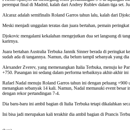
perempat final di Madrid, kalah dari Andrey Rublev dalam tiga set. 
Alcaraz adalah semifinalis Roland Garros tahun lalu, kalah dari Djok
Meski menjadi unggulan teratas dan juara bertahan, pemain peringka
Djokovic mengalami kekalahan mengejutkan dua set langsung di tangan
karirnya.
Juara bertahan Australia Terbuka Jannik Sinner berada di peringkat k
sudah ada di tangannya. Namun, dia belum tampil sebanyak yang dia i
Alexander Zverev, yang memenangkan Italia Terbuka, menuju ke Par
+750. Pasangan ini sedang dalam performa terbaiknya akhir-akhir in
Rafael Nadal menuju Roland Garros tahun ini dengan peluang +900 u
menangkan sebanyak 14 kali. Namun, Nadal memasuki event besar ini s
dengan rekor pertandingan 7-4.
Dia baru-baru ini ambil bagian di Italia Terbuka tetapi dikalahkan 
Ini bisa jadi merupakan kali terakhir dia ambil bagian di Prancis T