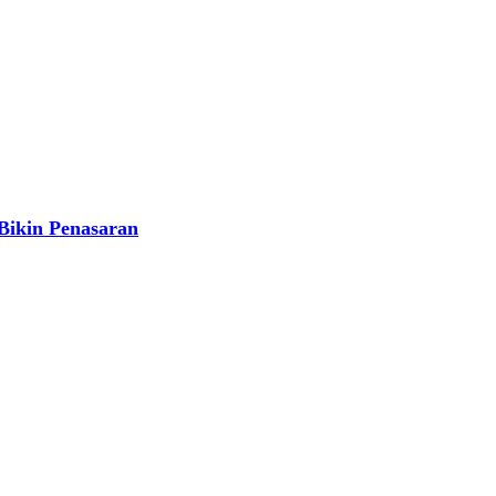
Bikin Penasaran