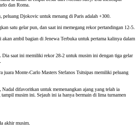
Carlo dan Roma.
itu, peluang Djokovic untuk menang di Paris adalah +300.
kan satu gelar pun, dan saat ini memegang rekor pertandingan 12-5.
ni akan ambil bagian di Jenewa Terbuka untuk pertama kalinya dalam
Dia saat ini memiliki rekor 28-2 untuk musim ini dengan tiga gelar
.
juara Monte-Carlo Masters Stefanos Tsitsipas memiliki peluang
 Nadal difavoritkan untuk memenangkan ajang yang telah ia
tampil musim ini. Sejauh ini ia hanya bermain di lima turnamen
da akhir musim.