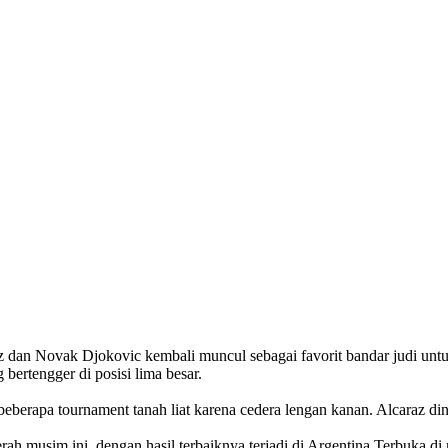
 dan Novak Djokovic kembali muncul sebagai favorit bandar judi unt
bertengger di posisi lima besar.
eberapa tournament tanah liat karena cedera lengan kanan. Alcaraz din
h musim ini, dengan hasil terbaiknya terjadi di Argentina Terbuka di 