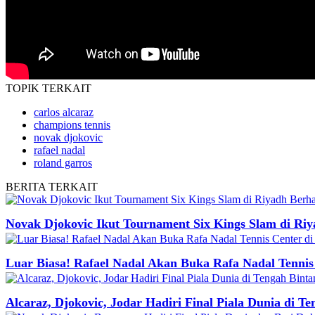
TOPIK
TERKAIT
carlos alcaraz
champions tennis
novak djokovic
rafael nadal
roland garros
BERITA
TERKAIT
Novak Djokovic Ikut Tournament Six Kings Slam di Riy
Luar Biasa! Rafael Nadal Akan Buka Rafa Nadal Tenni
Alcaraz, Djokovic, Jodar Hadiri Final Piala Dunia di 