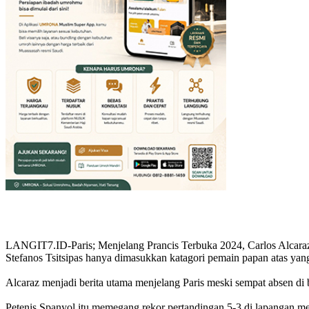
LANGIT7.ID-Paris; Menjelang Prancis Terbuka 2024, Carlos Alcaraz
Stefanos Tsitsipas hanya dimasukkan katagori pemain papan atas yang 
Alcaraz menjadi berita utama menjelang Paris meski sempat absen di b
Petenis Spanyol itu memegang rekor pertandingan 5-3 di lapangan mera