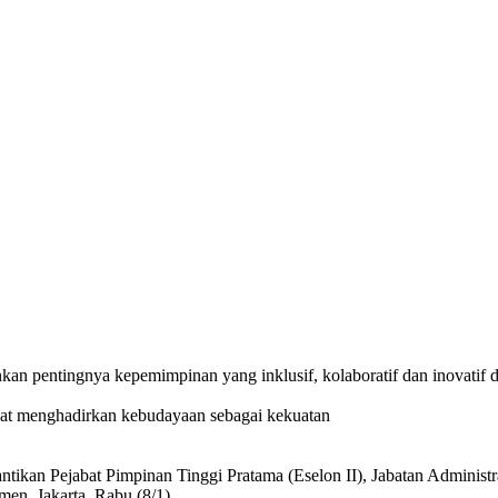
n pentingnya kepemimpinan yang inklusif, kolaboratif dan inovatif d
at menghadirkan kebudayaan sebagai kekuatan
tikan Pejabat Pimpinan Tinggi Pratama (Eselon II), Jabatan Administr
n, Jakarta, Rabu (8/1).