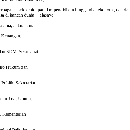
berbagai aspek kehidupan dari pendidikan hingga nilai ekonomi, dan d
a di kancah dunia," jelasnya.
tama, antara lain:
n Keuangan,
 dan SDM, Sekretariat
Biro Hukum dan
Publik, Sekretariat
g dan Jasa, Umum,
i, Kementerian
enderal Pelindungan