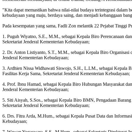
"Kita dapat memastikan bahwa nilai-nilai budaya terintegrasi dalam 
kebudayaan yang maju, berdaya saing, dan menjadi kebanggaan bangs
Pada kesempatan yang sama, Fadli Zon melantik 22 Pejabat Tinggi Pra
1. Puguh Wiyatno, S.E., M.M., sebagai Kepala Biro Perencanaan da
Sekretariat Jenderal Kementerian Kebudayaan;
2. Dr. Anton Listiyanto, S.T., M.M., sebagai Kepala Biro Organisasi
Jenderal Kementerian Kebudayaan;
3. Ardhien Nissa Widhawati Siswojo, S.H., L.LM., sebagai Kepala 
Fasilitas Kerja Sama, Sekretariat Jenderal Kementerian Kebudayaan;
4. Prof. Ibnu Hamad, sebagai Kepala Biro Hubungan Masyarakat dan 
Jenderal Kementerian Kebudayaan;
5. Siti Aisyah, S.Sos., sebagai Kepala Biro BMN, Pengadaan Baran
Sekretariat Jenderal Kementerian Kebudayaan;
6. Drs. Fitra Arda, M.Hum., sebagai Kepala Pusat Data dan Informas
Kebudayaan;
7. Wawan Yogaswara, S.S., M.Hum., sebagai Sekretaris Direktorat J