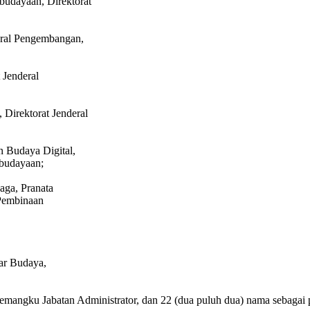
budayaan, Direktorat
deral Pengembangan,
 Jenderal
, Direktorat Jenderal
 Budaya Digital,
ebudayaan;
aga, Pranata
 Pembinaan
ar Budaya,
ai pemangku Jabatan Administrator, dan 22 (dua puluh dua) nama sebag