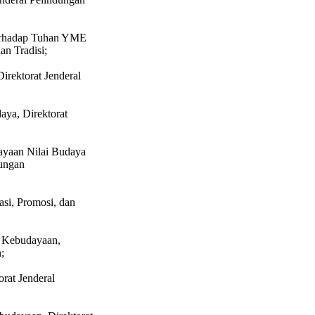
Terhadap Tuhan YME
an Tradisi;
irektorat Jenderal
aya, Direktorat
dayaan Nilai Budaya
dungan
asi, Promosi, dan
i Kebudayaan,
;
orat Jenderal