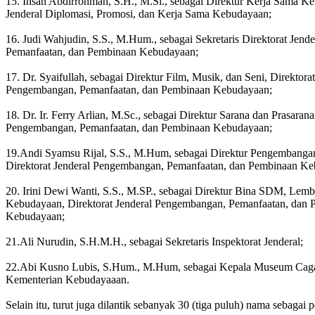
15. Insan Abdirrohman, S.H., M.Si., sebagai Direktur Kerja Sama Ke
Jenderal Diplomasi, Promosi, dan Kerja Sama Kebudayaan;
16. Judi Wahjudin, S.S., M.Hum., sebagai Sekretaris Direktorat Jen
Pemanfaatan, dan Pembinaan Kebudayaan;
17. Dr. Syaifullah, sebagai Direktur Film, Musik, dan Seni, Direktorat
Pengembangan, Pemanfaatan, dan Pembinaan Kebudayaan;
18. Dr. Ir. Ferry Arlian, M.Sc., sebagai Direktur Sarana dan Prasarana
Pengembangan, Pemanfaatan, dan Pembinaan Kebudayaan;
19.Andi Syamsu Rijal, S.S., M.Hum, sebagai Direktur Pengembangan
Direktorat Jenderal Pengembangan, Pemanfaatan, dan Pembinaan K
20. Irini Dewi Wanti, S.S., M.SP., sebagai Direktur Bina SDM, Lemb
Kebudayaan, Direktorat Jenderal Pengembangan, Pemanfaatan, dan
Kebudayaan;
21.Ali Nurudin, S.H.M.H., sebagai Sekretaris Inspektorat Jenderal;
22.Abi Kusno Lubis, S.Hum., M.Hum, sebagai Kepala Museum Cag
Kementerian Kebudayaaan.
Selain itu, turut juga dilantik sebanyak 30 (tiga puluh) nama sebag