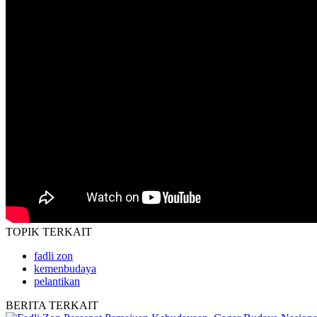
TOPIK
TERKAIT
fadli zon
kemenbudaya
pelantikan
BERITA
TERKAIT