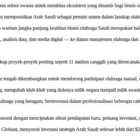
an sektor swasta untuk membina ekosistem yang dinamis bagi bisnis o
 memposisikan Arab Saudi sebagai pemain utama dalam lanskap olahra
warisan jangka panjang keahlian bisnis olahraga Saudi merupakan hal y
, analisis data, dan media digital — ke dalam manajemen olahraga dan
up proyek-proyek penting seperti 11 stadion canggih yang direncanak
sar tengah dikembangkan untuk mendorong partisipasi olahraga massal, 
sung, mengubah klub-klub yang dulunya milik negara menjadi milik swas
hraga yang beragam, berinvestasi dalam profesionalisasi beberapa ca
nomi dengan menciptakan aliran pendapatan baru, peluang investasi, d
nt, menyoroti investasi strategis Arab Saudi sebesar lebih dari $2 mil