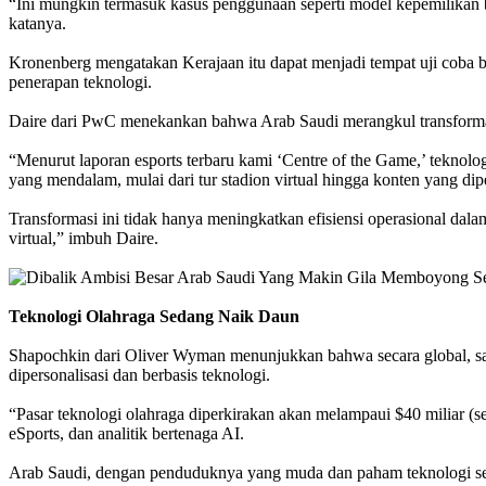
“Ini mungkin termasuk kasus penggunaan seperti model kepemilikan ba
katanya.
Kronenberg mengatakan Kerajaan itu dapat menjadi tempat uji coba 
penerapan teknologi.
Daire dari PwC menekankan bahwa Arab Saudi merangkul transformasi 
“Menurut laporan esports terbaru kami ‘Centre of the Game,’ teknol
yang mendalam, mulai dari tur stadion virtual hingga konten yang dipe
Transformasi ini tidak hanya meningkatkan efisiensi operasional dalam
virtual,” imbuh Daire.
Teknologi Olahraga Sedang Naik Daun
Shapochkin dari Oliver Wyman menunjukkan bahwa secara global, satu
dipersonalisasi dan berbasis teknologi.
“Pasar teknologi olahraga diperkirakan akan melampaui $40 miliar (se
eSports, dan analitik bertenaga AI.
Arab Saudi, dengan penduduknya yang muda dan paham teknologi serta