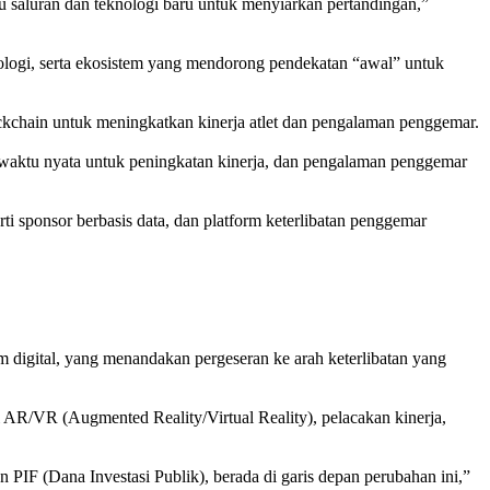
au saluran dan teknologi baru untuk menyiarkan pertandingan,”
ologi, serta ekosistem yang mendorong pendekatan “awal” untuk
ckchain untuk meningkatkan kinerja atlet dan pengalaman penggemar.
a waktu nyata untuk peningkatan kinerja, dan pengalaman penggemar
rti sponsor berbasis data, dan platform keterlibatan penggemar
 digital, yang menandakan pergeseran ke arah keterlibatan yang
ti AR/VR (Augmented Reality/Virtual Reality), pelacakan kinerja,
PIF (Dana Investasi Publik), berada di garis depan perubahan ini,”