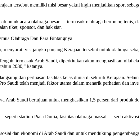
ajaan tersebut memiliki misi besar yakni ingin menjadikan sport sebagai
ah untuk acara olahraga besar — termasuk olahraga bermotor, tenis, 
an tiket, sponsor, dan hak siar.
h, menyoroti visi jangka panjang Kerajaan tersebut untuk olahraga se
engah, termasuk Arab Saudi, diperkirakan akan menghasilkan nilai ek
a tahun 2030,” katanya.
ngsung dan perluasan fasilitas kelas dunia di seluruh Kerajaan. Selain
a Pro Saudi telah menjadi faktor utama dalam menarik perhatian dan inv
a Arab Saudi bertujuan untuk menghasilkan 1,5 persen dari produk do
eperti stadion Piala Dunia, fasilitas olahraga massal — serta aktivasi s
han sosial dan ekonomi di Arab Saudi dan untuk mendukung pengemban