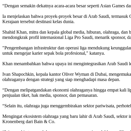
“Dengan semakin dekatnya acara-acara besar seperti Asian Games dan
Ia menjelaskan bahwa proyek-proyek besar di Arab Saudi, termasuk
Kerajaan tersebut destinasi kelas dunia.
Shahid Khan, mitra dan kepala global media, hiburan, olahraga, dan 
mendongkrak profil internasional Liga Pro Saudi, menarik sponsor, 
"Pengembangan infrastruktur dan operasi liga mendukung keunggulan k
untuk mengejar karier sepak bola profesional," katanya.
Khan menambahkan bahwa upaya ini mengintegrasikan Arab Saudi lebi
Ivan Shapochkin, kepala kantor Oliver Wyman di Dubai, mengemukaka
olahraganya dengan strategi yang siap menghadapi masa depan.
“Dengan melipatgandakan ekonomi olahraganya hingga empat kali lip
penjualan tiket, hak media, sponsor, dan pemasaran.
“Selain itu, olahraga juga menggembirakan sektor pariwisata, perhote
Mengingat ekosistem olahraga yang baru lahir di Arab Saudi, sekto
Kronenberg dari Bain & Co.