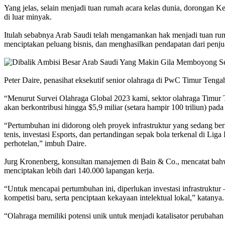
Yang jelas, selain menjadi tuan rumah acara kelas dunia, dorongan Ker
di luar minyak.
Itulah sebabnya Arab Saudi telah mengamankan hak menjadi tuan rum
menciptakan peluang bisnis, dan menghasilkan pendapatan dari penjual
Peter Daire, penasihat eksekutif senior olahraga di PwC Timur Tenga
“Menurut Survei Olahraga Global 2023 kami, sektor olahraga Timur T
akan berkontribusi hingga $5,9 miliar (setara hampir 100 triliun) pad
“Pertumbuhan ini didorong oleh proyek infrastruktur yang sedang berla
tenis, investasi Esports, dan pertandingan sepak bola terkenal di Lig
perhotelan,” imbuh Daire.
Jurg Kronenberg, konsultan manajemen di Bain & Co., mencatat bahw
menciptakan lebih dari 140.000 lapangan kerja.
“Untuk mencapai pertumbuhan ini, diperlukan investasi infrastruktur — s
kompetisi baru, serta penciptaan kekayaan intelektual lokal,” katanya.
“Olahraga memiliki potensi unik untuk menjadi katalisator peruba