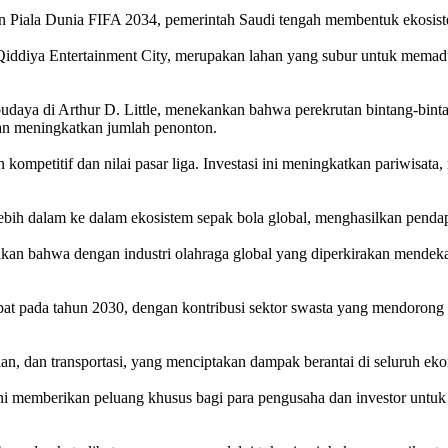
 Piala Dunia FIFA 2034, pemerintah Saudi tengah membentuk ekosistem 
 Qiddiya Entertainment City, merupakan lahan yang subur untuk memad
budaya di Arthur D. Little, menekankan bahwa perekrutan bintang-bint
dan meningkatkan jumlah penonton.
ompetitif dan nilai pasar liga. Investasi ini meningkatkan pariwisat
h dalam ke dalam ekosistem sepak bola global, menghasilkan pendapa
n bahwa dengan industri olahraga global yang diperkirakan mendekati
at pada tahun 2030, dengan kontribusi sektor swasta yang mendorong 
lan, dan transportasi, yang menciptakan dampak berantai di seluruh ek
r ini memberikan peluang khusus bagi para pengusaha dan investor unt