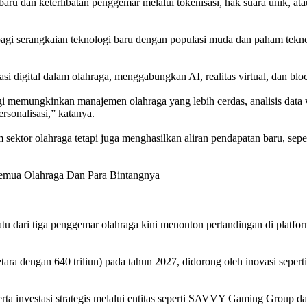
ru dan keterlibatan penggemar melalui tokenisasi, hak suara unik, at
bagi serangkaian teknologi baru dengan populasi muda dan paham tekn
digital dalam olahraga, menggabungkan AI, realitas virtual, dan blo
ogi memungkinkan manajemen olahraga yang lebih cerdas, analisis dat
rsonalisasi,” katanya.
 sektor olahraga tetapi juga menghasilkan aliran pendapatan baru, sepe
 dari tiga penggemar olahraga kini menonton pertandingan di platform
tara dengan 640 triliun) pada tahun 2027, didorong oleh inovasi seper
 investasi strategis melalui entitas seperti SAVVY Gaming Group dan 