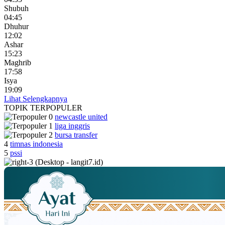
Shubuh
04:45
Dhuhur
12:02
Ashar
15:23
Maghrib
17:58
Isya
19:09
Lihat Selengkapnya
TOPIK
TERPOPULER
newcastle united
liga inggris
bursa transfer
4
timnas indonesia
5
pssi