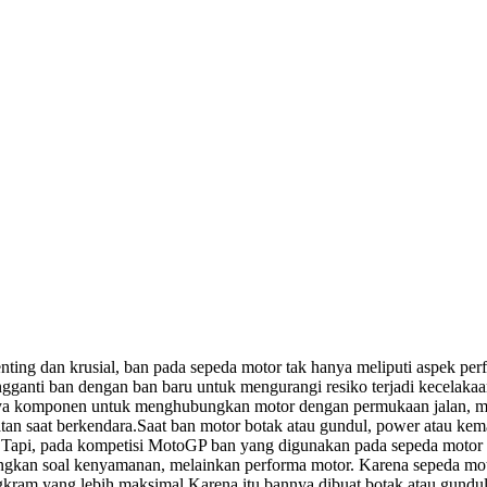
nting dan krusial, ban pada sepeda motor tak hanya meliputi aspek per
ganti ban dengan ban baru untuk mengurangi resiko terjadi kecelakaan se
ya komponen untuk menghubungkan motor dengan permukaan jalan, mak
tan saat berkendara.
Saat ban motor botak atau gundul, power atau kem
.
Tapi, pada kompetisi MotoGP ban yang digunakan pada sepeda motor ba
ingkan soal kenyamanan, melainkan performa motor. Karena sepeda m
gkram yang lebih maksimal.
Karena itu bannya dibuat botak atau gund