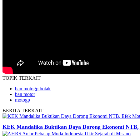
TOPIK
TERKAIT
ban motogp botak
ban motor
motogp
BERITA
TERKAIT
KEK Mandalika Buktikan Daya Dorong Ekonomi NTB, E