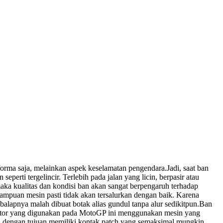
forma saja, melainkan aspek keselamatan pengendara.
Jadi, saat ban
perti tergelincir. Terlebih pada jalan yang licin, berpasir atau
a kualitas dan kondisi ban akan sangat berpengaruh terhadap
ampuan mesin pasti tidak akan tersalurkan dengan baik. Karena
lapnya malah dibuat botak alias gundul tanpa alur sedikitpun.
Ban
otor yang digunakan pada MotoGP ini menggunakan mesin yang
ul dengan tujuan memiliki kontak patch yang semaksimal mungkin