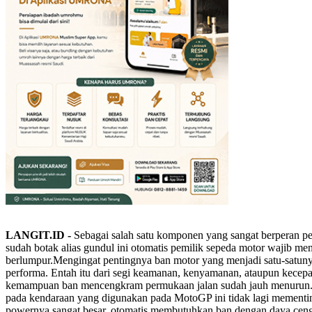
LANGIT.ID -
Sebagai salah satu komponen yang sangat berperan pe
sudah botak alias gundul ini otomatis pemilik sepeda motor wajib meng
berlumpur.
Mengingat pentingnya ban motor yang menjadi satu-satun
performa. Entah itu dari segi keamanan, kenyamanan, ataupun kecepa
kemampuan ban mencengkram permukaan jalan sudah jauh menurun
pada kendaraan yang digunakan pada MotoGP ini tidak lagi mement
powernya sangat besar, otomatis membutuhkan ban dengan daya cen