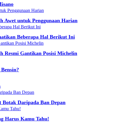
Misano
bih Awet untuk Penggunaan Harian
atikan Beberapa Hal Berikut Ini
h Resmi Gantikan Posisi Michelin
 Bensin?
a
t Botak Daripada Ban Depan
ang Harus Kamu Tahu!