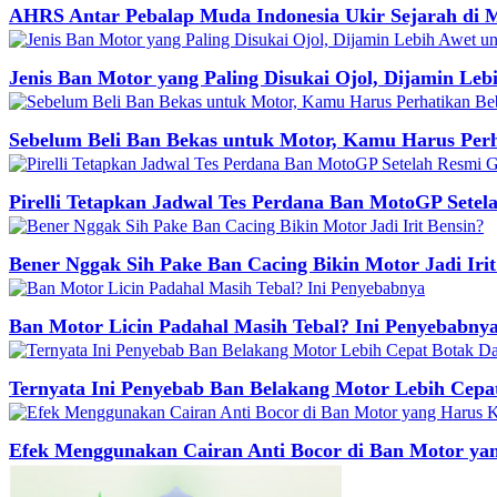
AHRS Antar Pebalap Muda Indonesia Ukir Sejarah di 
Jenis Ban Motor yang Paling Disukai Ojol, Dijamin Le
Sebelum Beli Ban Bekas untuk Motor, Kamu Harus Perh
Pirelli Tetapkan Jadwal Tes Perdana Ban MotoGP Setela
Bener Nggak Sih Pake Ban Cacing Bikin Motor Jadi Irit
Ban Motor Licin Padahal Masih Tebal? Ini Penyebabny
Ternyata Ini Penyebab Ban Belakang Motor Lebih Cepa
Efek Menggunakan Cairan Anti Bocor di Ban Motor y