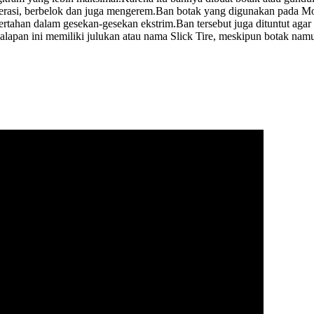
erasi, berbelok dan juga mengerem.
Ban botak yang digunakan pada Mot
ertahan dalam gesekan-gesekan ekstrim.
Ban tersebut juga dituntut a
lapan ini memiliki julukan atau nama Slick Tire, meskipun botak nam