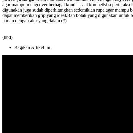
agar mampu mengcover berbagai kondisi saat kompetisi seperti, aksel
digunakan juga sudah diperhitungkan sedemikian rupa agar mampu b
dapat memberikan grip yang ideal.
Ban botak yang digunakan untuk ba
harian dengan alur yang dalam.(*)
(hbd)
Bagikan Artikel Ini :