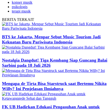
konser musik
psikologis
terapi musik
BERITA
TERKAIT
BTS ke Jakarta, Menpar Sebut Music Tourism Jadi
Kekuatan Baru Pariwisata Indonesia
Nostalgia Dangdut! Tiga Kembang Siap Guncang Balai
Sarbini pada 18 Juli 2026
Mengapa dr Tirta Bisa Starstruck saat Bertemu Nikita
Willy? Ini Penjelasan Ilmiahnya
FK UB Hadirkan Edukasi Pengasuhan Anak untuk