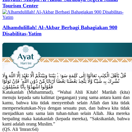
Tourism Center
Alhamdulillah! Al-Akbar Berbagi Bahagiakan 900
Disabilitas-Yatim
قُلْ يٰٓاَهْلَ الْكِتٰبِ تَعَالَوْا اِلٰى كَلِمَةٍ سَوَاۤءٍۢ بَيْنَنَا وَبَيْنَكُمْ اَلَّا نَعْبُدَ اِلَّا اللّٰهَ وَلَا
نُشْرِكَ بِهٖ شَيْـًٔا وَّلَا يَتَّخِذَ بَعْضُنَا بَعْضًا اَرْبَابًا مِّنْ دُوْنِ اللّٰهِ ۗ فَاِنْ تَوَلَّوْا
فَقُوْلُوا اشْهَدُوْا بِاَنَّا مُسْلِمُوْنَ
Katakanlah (Muhammad), “Wahai Ahli Kitab! Marilah (kita)
menuju kepada satu kalimat (pegangan) yang sama antara kami dan
kamu, bahwa kita tidak menyembah selain Allah dan kita tidak
mempersekutukan-Nya dengan sesuatu pun, dan bahwa kita tidak
menjadikan satu sama lain tuhan-tuhan selain Allah. Jika mereka
berpaling maka katakanlah (kepada mereka), “Saksikanlah, bahwa
kami adalah orang Muslim.”
(QS. Ali 'Imran:64)