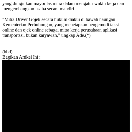
yang diinginkan mayoritas mitra dalam mengatur waktu kerja dan
mengembangkan usaha secara mandiri.
“Mitra Driver Gojek secara hukum diakui di bawah naungan
Kementerian Perhubungan, yang menetapkan pengemudi taksi
online dan ojek online sebagai mitra kerja perusahaan aplikasi
transportasi, bukan karyawan,” ungkap Ade.(*)
(hbd)
Bagikan Artikel Ini :