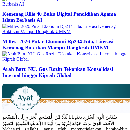
Kemenag Rilis 40 Buku Digital Pendidikan Agama
Islam Berbasis AI
Milfest 2026 Putar Ekonomi Rp234 Juta, Literasi
Kemenag Buktikan Mampu Dongkrak UMKM
Arah Baru NU, Gus Rozin Tekankan Konsolidasi
Internal hingga Kiprah Global
سُبْحٰنَ الَّذِيْٓ اَسْرٰى بِعَبْدِهٖ لَيْلًا مِّنَ الْمَسْجِدِ الْحَرَامِ اِلَى الْمَسْجِدِ
الْاَقْصَا الَّذِيْ بٰرَكْنَا حَوْلَهٗ لِنُرِيَهٗ مِنْ اٰيٰتِنَاۗ اِنَّهٗ هُوَ السَّمِيْعُ الْبَصِيْرُ
Mahasuci (Allah), yang telah memperjalankan hamba-Nya