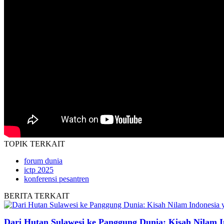
TOPIK
TERKAIT
forum dunia
ictp 2025
konferensi pesantren
BERITA
TERKAIT
Dari Hutan Sulawesi ke Panggung Dunia: Kisah Nilam 