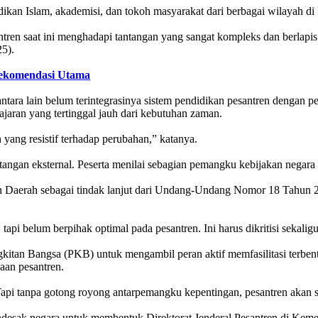
idikan Islam, akademisi, dan tokoh masyarakat dari berbagai wilayah di
ren saat ini menghadapi tantangan yang sangat kompleks dan berlapis
25).
 Rekomendasi Utama
, antara lain belum terintegrasinya sistem pendidikan pesantren denga
jaran yang tertinggal jauh dari kebutuhan zaman.
yang resistif terhadap perubahan,” katanya.
ntangan eksternal. Peserta menilai sebagian pemangku kebijakan nega
turan Daerah sebagai tindak lanjut dari Undang-Undang Nomor 18 Tahun 2
i belum berpihak optimal pada pesantren. Ini harus dikritisi sekaligus
itan Bangsa (PKB) untuk mengambil peran aktif memfasilitasi terbentu
aan pesantren.
. Tapi tanpa gotong royong antarpemangku kepentingan, pesantren akan se
esak negara untuk membentuk Direktorat Jenderal Pesantren di Keme