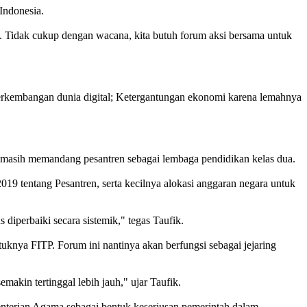
 Indonesia.
. Tidak cukup dengan wacana, kita butuh forum aksi bersama untuk
n perkembangan dunia digital; Ketergantungan ekonomi karena lemahnya
ra masih memandang pesantren sebagai lembaga pendidikan kelas dua.
019 tentang Pesantren, serta kecilnya alokasi anggaran negara untuk
 diperbaiki secara sistemik," tegas Taufik.
knya FITP. Forum ini nantinya akan berfungsi sebagai jejaring
makin tertinggal lebih jauh," ujar Taufik.
nterian Agama sebagai bentuk keseriusan pemerintah dalam