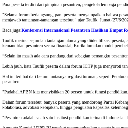
Para peserta terdiri dari pimpinan pesantren, pengelola lembaga pend
"Selama forum berlangsung, para peserta menyampaikan bahwa pesant
menjawab tantangan-tantangan tersebut," ujar Taufik, Jumat (27/6/20
Baca juga:
Konferensi Internasional Pesantren Hasilkan Empat
Taufik merinci sejumlah tantangan utama yang diidentifikasi peserta
kemandirian pesantren secara finansial; Kurikulum dan model pembela
“Selain itu masih ada cara pandang dari sebagian pemangku pesantren 
Lebih jauh, kata Taufik peserta dalam forum ICTP juga menyoroti ta
Hal ini terlihat dari belum tuntasnya regulasi turunan, seperti Pera
pesantren.
"Padahal APBN kita menyisihkan 20 persen untuk fungsi pendidikan, tap
Dalam forum tersebut, banyak peserta yang mendorong Partai Kebangk
kolaborasi, advokasi kebijakan, hingga penguatan kapasitas kelembag
"Pesantren adalah salah satu institusi pendidikan tertua di Indonesia
Anggota Komisi I DPR RI tersebut mengungkapkan peserta juga mend