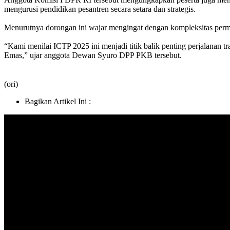
mengurusi pendidikan pesantren secara setara dan strategis.
Menurutnya dorongan ini wajar mengingat dengan kompleksitas permas
“Kami menilai ICTP 2025 ini menjadi titik balik penting perjalanan t
Emas,” ujar anggota Dewan Syuro DPP PKB tersebut.
(ori)
Bagikan Artikel Ini :