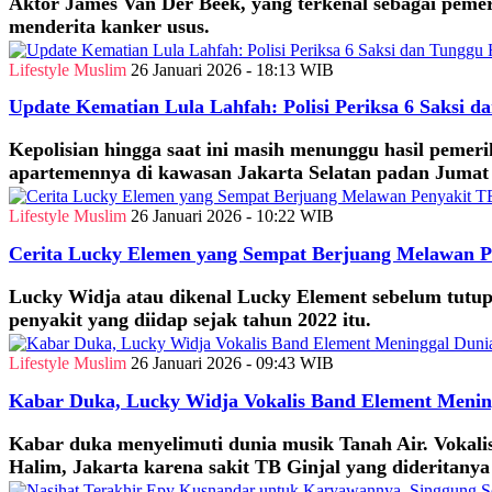
Aktor James Van Der Beek, yang terkenal sebagai pemer
menderita kanker usus.
Lifestyle Muslim
26 Januari 2026 - 18:13 WIB
Update Kematian Lula Lahfah: Polisi Periksa 6 Saksi d
Kepolisian hingga saat ini masih menunggu hasil pemer
apartemennya di kawasan Jakarta Selatan padan Jumat 
Lifestyle Muslim
26 Januari 2026 - 10:22 WIB
Cerita Lucky Elemen yang Sempat Berjuang Melawan P
Lucky Widja atau dikenal Lucky Element sebelum tutup 
penyakit yang diidap sejak tahun 2022 itu.
Lifestyle Muslim
26 Januari 2026 - 09:43 WIB
Kabar Duka, Lucky Widja Vokalis Band Element Menin
Kabar duka menyelimuti dunia musik Tanah Air. Vokali
Halim, Jakarta karena sakit TB Ginjal yang dideritanya