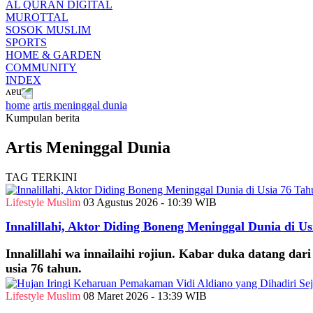
AL QURAN DIGITAL
MUROTTAL
SOSOK MUSLIM
SPORTS
HOME & GARDEN
COMMUNITY
INDEX
home
artis meninggal dunia
Kumpulan berita
Artis Meninggal Dunia
TAG TERKINI
Lifestyle Muslim
03 Agustus 2026 - 10:39 WIB
Innalillahi, Aktor Diding Boneng Meninggal Dunia di U
Innalillahi wa innailaihi rojiun. Kabar duka datang da
usia 76 tahun.
Lifestyle Muslim
08 Maret 2026 - 13:39 WIB