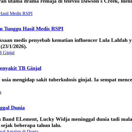
an utama drama remaja di televisi Dawson's Creek, menin
an Tunggu Hasil Medis RSPI
iksaan medis penyebab kematian influencer Lula Lahfah 
(23/1/2026).
enyakit TB Ginjal
usia mengidap sakit tuberkulosis ginjal. Ia sempat men
ggal Dunia
s Band ELement, Lucky Widja meninggal dunia tadi mala
 sejak beberapa tahun lalu.