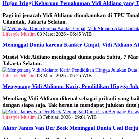
Hujan Iringi Keharuan Pemakaman Vidi Aldiano yang D
Pagi ini jenazah Vidi Aldiano dimakamkan di TPU Tanah
Cilandak, Jakarta Selatan.
Lifestyle Muslim
08 Maret 2026 - 06:45 WIB
Meninggal Dunia karena Kanker Ginjal, Vidi Aldiano 
Musisi Vidi Aldiano meninggal dunia pada Sabtu, 7 
Jakarta Selatan.
Lifestyle Muslim
08 Maret 2026 - 06:25 WIB
Mengenang Vidi Aldiano: Karir, Pendidikan Hingga Jul
Mendiang Vidi Aldiano dikenal sebagai pribadi yang 
dengan siapa saja. Tak heran ia mendapat julukan duta
Lifestyle Muslim
13 Februari 2026 - 09:01 WIB
Aktor James Van Der Beek Meninggal Dunia Usai Berj