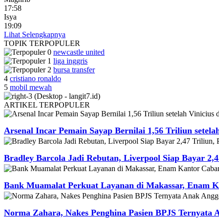
17:58
Isya
19:09
Lihat Selengkapnya
TOPIK
TERPOPULER
newcastle united
liga inggris
bursa transfer
4
cristiano ronaldo
5
mobil mewah
ARTIKEL
TERPOPULER
Arsenal Incar Pemain Sayap Bernilai 1,56 Triliun setela
Bradley Barcola Jadi Rebutan, Liverpool Siap Bayar 2,4
Bank Muamalat Perkuat Layanan di Makassar, Enam Ka
Norma Zahara, Nakes Penghina Pasien BPJS Ternyata