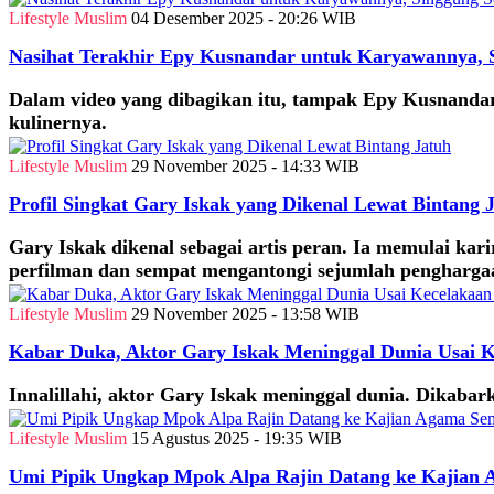
Lifestyle Muslim
04 Desember 2025 - 20:26 WIB
Nasihat Terakhir Epy Kusnandar untuk Karyawannya, 
Dalam video yang dibagikan itu, tampak Epy Kusnandar
kulinernya.
Lifestyle Muslim
29 November 2025 - 14:33 WIB
Profil Singkat Gary Iskak yang Dikenal Lewat Bintang 
Gary Iskak dikenal sebagai artis peran. Ia memulai ka
perfilman dan sempat mengantongi sejumlah pengharga
Lifestyle Muslim
29 November 2025 - 13:58 WIB
Kabar Duka, Aktor Gary Iskak Meninggal Dunia Usai 
Innalillahi, aktor Gary Iskak meninggal dunia. Dikabar
Lifestyle Muslim
15 Agustus 2025 - 19:35 WIB
Umi Pipik Ungkap Mpok Alpa Rajin Datang ke Kajian