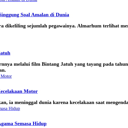
Singgung Soal Amalan di Dunia
a dikeliling sejumlah pegawainya. Almarhum terlihat me
Jatuh
rirnnya melalui film Bintang Jatuh yang tayang pada tah
an.
Kecelakaan Motor
kan, ia meninggal dunia karena kecelakaan saat mengenda
 Agama Semasa Hidup