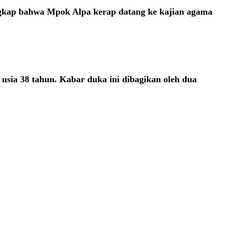
ungkap bahwa Mpok Alpa kerap datang ke kajian agama
 usia 38 tahun. Kabar duka ini dibagikan oleh dua