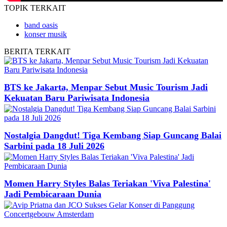
TOPIK
TERKAIT
band oasis
konser musik
BERITA
TERKAIT
BTS ke Jakarta, Menpar Sebut Music Tourism Jadi
Kekuatan Baru Pariwisata Indonesia
Nostalgia Dangdut! Tiga Kembang Siap Guncang Balai
Sarbini pada 18 Juli 2026
Momen Harry Styles Balas Teriakan 'Viva Palestina'
Jadi Pembicaraan Dunia