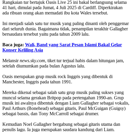
Rangkaian tur bertajuk Oasis Live 25 ini bakal berlangsung selama
41 hari, dimulai pada Jumat, 4 Juli 2025 di Cardiff. Diperkirakan
ada ribuan orang akan memadati ibu kota Wales tersebut.
Ini menjadi salah satu tur musik yang paling dinanti oleh penggemar
dari seluruh dunia. Bagaimana tidak, penampilan terakhir Gallagher
bersaudara tersebut yaitu pada tahun 2009 lalu.
Baca juga:
Wali, Band yang Sarat Pesan Islami Bakal Gelar
Konser Keliling Asia
Melansir
news.sky.com
, tiket tur terjual habis dalam hitungan jam,
setelah diumumkan pada bulan Agustus lalu.
Oasis merupakan grup musik rock Inggris yang dibentuk di
Manchester, Inggris pada tahun 1991.
Mereka dikenal sebagai salah satu grup musik paling sukses yang
muncul selama gerakan Britpop pada pertengahan 1990-an. Grup
musik ini awalnya dibentuk dengan Liam Gallagher sebagai vokalis,
Paul Arthurs (Bonehead) sebagai gitaris, Paul McGuigan (Guigsy)
sebagai bassis, dan Tony McCarroll sebagai drumer.
Kemudian Noel Gallagher bergabung sebagai gitaris utama dan
penulis lagu. Ia juga merupakan saudara kandung dari Liam.