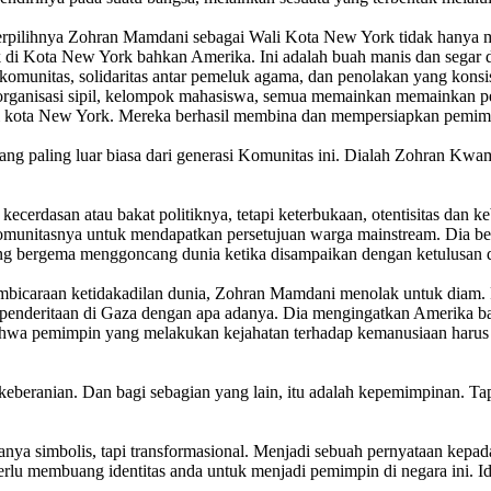
erpilihnya Zohran Mamdani sebagai Wali Kota New York tidak hanya me
di Kota New York bahkan Amerika. Ini adalah buah manis dan segar dar
i komunitas, solidaritas antar pemeluk agama, dan penolakan yang kons
 organisasi sipil, kelompok mahasiswa, semua memainkan memainkan p
 di kota New York. Mereka berhasil membina dan mempersiapkan pemimp
 yang paling luar biasa dari generasi Komunitas ini. Dialah Zohran K
rdasan atau bakat politiknya, tetapi keterbukaan, otentisitas dan ke
munitasnya untuk mendapatkan persetujuan warga mainstream. Dia berdi
yang bergema menggoncang dunia ketika disampaikan dengan ketulusan d
caraan ketidakadilan dunia, Zohran Mamdani menolak untuk diam. Pada 
deritaan di Gaza dengan apa adanya. Dia mengingatkan Amerika bahw
bahwa pemimpin yang melakukan kejahatan terhadap kemanusiaan harus 
 keberanian. Dan bagi sebagian yang lain, itu adalah kepemimpinan. Ta
nya simbolis, tapi transformasional. Menjadi sebuah pernyataan kepad
erlu membuang identitas anda untuk menjadi pemimpin di negara ini. 