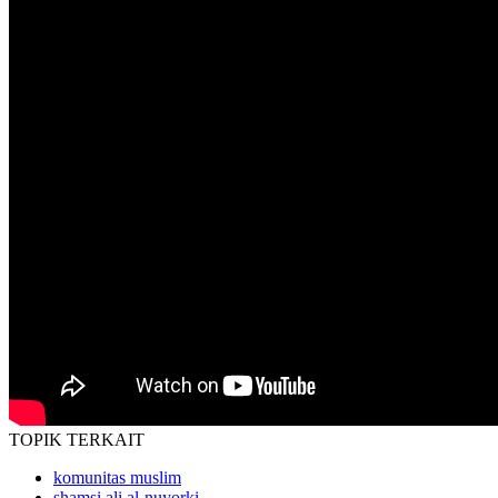
TOPIK
TERKAIT
komunitas muslim
shamsi ali al-nuyorki