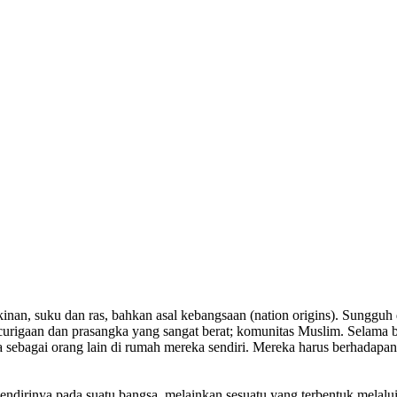
inan, suku dan ras, bahkan asal kebangsaan (nation origins). Sungguh
curigaan dan prasangka yang sangat berat; komunitas Muslim. Selam
 sebagai orang lain di rumah mereka sendiri. Mereka harus berhadapa
sendirinya pada suatu bangsa, melainkan sesuatu yang terbentuk melalui