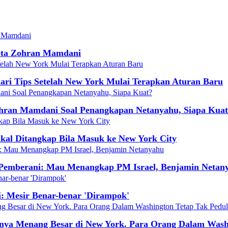
ota Zohran Mamdani
ari Tips Setelah New York Mulai Terapkan Aturan Baru
hran Mamdani Soal Penangkapan Netanyahu, Siapa Kua
kal Ditangkap Bila Masuk ke New York City
Pemberani: Mau Menangkap PM Israel, Benjamin Netan
i: Mesir Benar-benar 'Dirampok'
nya Menang Besar di New York. Para Orang Dalam Washi