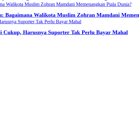
la: Bagaimana Walikota Muslim Zohran Mamdani Memen
ri Cukup, Harusnya Suporter Tak Perlu Bayar Mahal