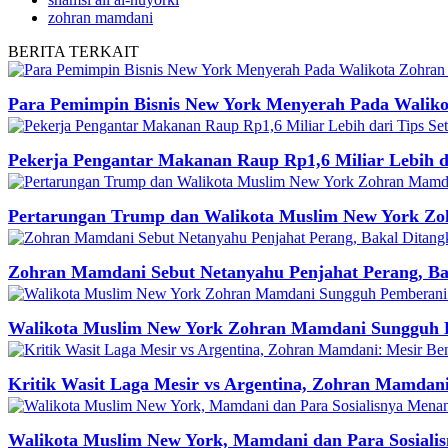
zohran mamdani
BERITA
TERKAIT
Para Pemimpin Bisnis New York Menyerah Pada Walik
Pekerja Pengantar Makanan Raup Rp1,6 Miliar Lebih d
Pertarungan Trump dan Walikota Muslim New York Zo
Zohran Mamdani Sebut Netanyahu Penjahat Perang, Ba
Walikota Muslim New York Zohran Mamdani Sungguh 
Kritik Wasit Laga Mesir vs Argentina, Zohran Mamdan
Walikota Muslim New York, Mamdani dan Para Sosialis