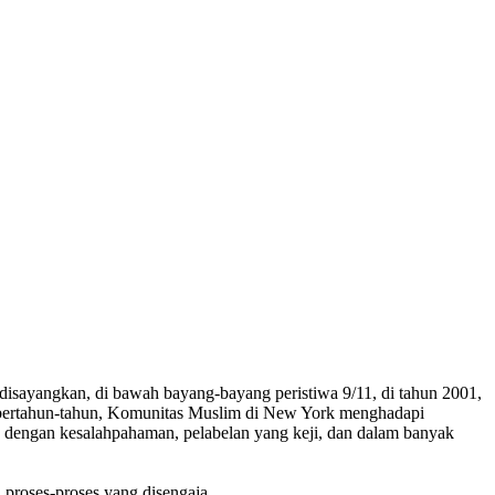
 disayangkan, di bawah bayang-bayang peristiwa 9/11, di tahun 2001,
a bertahun-tahun, Komunitas Muslim di New York menghadapi
n dengan kesalahpahaman, pelabelan yang keji, dan dalam banyak
 proses-proses yang disengaja.