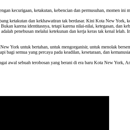
engan kecurigaan, ketakutan, kebencian dan permusuhan, momen ini 
ang ketakutan dan kekhawatiran tak berdasar. Kini Kota New York, k
ukan karena identitasnya, tetapi karena nilai-nilai, ketegasan, dan ke
i adalah penebusan melalui ketekunan dan kerja keras tak kenal lelah. I
 New York untuk bertahan, untuk mengorganisir, untuk menolak berse
pi bagi semua yang percaya pada keadilan, kesetaraan, dan kemanusi
agai awal sebuah terobosan yang berani di era baru Kota New York, Am