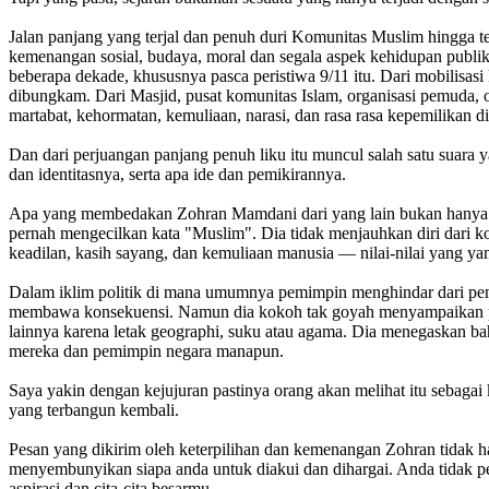
Jalan panjang yang terjal dan penuh duri Komunitas Muslim hingga t
kemenangan sosial, budaya, moral dan segala aspek kehidupan publik 
beberapa dekade, khususnya pasca peristiwa 9/11 itu. Dari mobilisas
dibungkam. Dari Masjid, pusat komunitas Islam, organisasi pemuda,
martabat, kehormatan, kemuliaan, narasi, dan rasa rasa kepemilikan
Dan dari perjuangan panjang penuh liku itu muncul salah satu suara
dan identitasnya, serta apa ide dan pemikirannya.
Apa yang membedakan Zohran Mamdani dari yang lain bukan hanya kece
pernah mengecilkan kata "Muslim". Dia tidak menjauhkan diri dari ko
keadilan, kasih sayang, dan kemuliaan manusia — nilai-nilai yang 
Dalam iklim politik di mana umumnya pemimpin menghindar dari pembi
membawa konsekuensi. Namun dia kokoh tak goyah menyampaikan pen
lainnya karena letak geographi, suku atau agama. Dia menegaskan 
mereka dan pemimpin negara manapun.
Saya yakin dengan kejujuran pastinya orang akan melihat itu sebagai
yang terbangun kembali.
Pesan yang dikirim oleh keterpilihan dan kemenangan Zohran tidak ha
menyembunyikan siapa anda untuk diakui dan dihargai. Anda tidak p
aspirasi dan cita-cita besarmu.