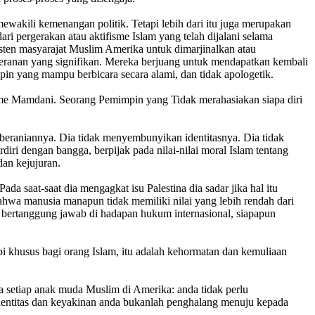
wakili kemenangan politik. Tetapi lebih dari itu juga merupakan
i pergerakan atau aktifisme Islam yang telah dijalani selama
isten masyarajat Muslim Amerika untuk dimarjinalkan atau
eranan yang signifikan. Mereka berjuang untuk mendapatkan kembali
in yang mampu berbicara secara alami, dan tidak apologetik.
wame Mamdani. Seorang Pemimpin yang Tidak merahasiakan siapa diri
beraniannya. Dia tidak menyembunyikan identitasnya. Dia tidak
ri dengan bangga, berpijak pada nilai-nilai moral Islam tentang
an kejujuran.
saat-saat dia mengagkat isu Palestina dia sadar jika hal itu
a manusia manapun tidak memiliki nilai yang lebih rendah dari
bertanggung jawab di hadapan hukum internasional, siapapun
pi khusus bagi orang Islam, itu adalah kehormatan dan kemuliaan
a setiap anak muda Muslim di Amerika: anda tidak perlu
Identitas dan keyakinan anda bukanlah penghalang menuju kepada