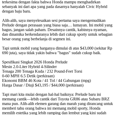
terkesima dengan fakta bahwa Honda mampu menghadirkan
sebanyak ini dari apa yang pada dasarnya hanyalah Civic Hybrid
dengan baju baru.
Alih-alih, saya menyelesaikan sesi pertama saya mengemudikan
Prelude dengan perasaan yang biasa saja… lumayan. Ini mobil yang
bagus, jangan salah paham. Desainnya cantik, kabinnya nyaman,
dan dinamika berkendaranya lebih dari cukup sporty untuk sebagian
besar orang yang berbelanja di segmen ini.
Tapi untuk mobil yang harganya dimulai di atas $43,000 (sekitar Rp
690 juta), saya tidak yakin bahwa "bagus" sudah cukup baik.
Spesifikasi Singkat 2026 Honda Prelude
Mesin 2.0-Liter Hybrid 4-Silinder
Tenaga 200 Tenaga Kuda / 232 Pound-Feet Torsi
0-60 MPH 6.5 Detik (perkiraan)
Ekonomi BBM 46 Kota / 41 Tol / 44 Gabungan (mpg)
Harga Dasar / Diuji $43,195 / $44,000 (perkiraan)
Tapi mari kita mulai dengan hal-hal baiknya: Prelude baru ini
memang cantik—lebih cantik dari Toyota GR86 atau Subaru BRZ
mana pun. Alih-alih elemen garang dan marah yang dirancang untuk
memberi tahu orang bahwa ini memang mobil sporty, Honda
memilih estetika yang lebih ramping dan lembut yang kini sudah