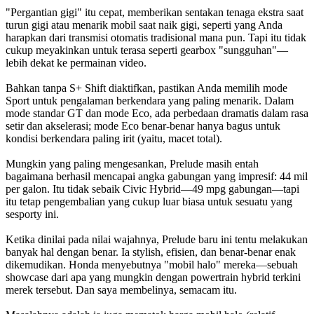
"Pergantian gigi" itu cepat, memberikan sentakan tenaga ekstra saat
turun gigi atau menarik mobil saat naik gigi, seperti yang Anda
harapkan dari transmisi otomatis tradisional mana pun. Tapi itu tidak
cukup meyakinkan untuk terasa seperti gearbox "sungguhan"—
lebih dekat ke permainan video.
Bahkan tanpa S+ Shift diaktifkan, pastikan Anda memilih mode
Sport untuk pengalaman berkendara yang paling menarik. Dalam
mode standar GT dan mode Eco, ada perbedaan dramatis dalam rasa
setir dan akselerasi; mode Eco benar-benar hanya bagus untuk
kondisi berkendara paling irit (yaitu, macet total).
Mungkin yang paling mengesankan, Prelude masih entah
bagaimana berhasil mencapai angka gabungan yang impresif: 44 mil
per galon. Itu tidak sebaik Civic Hybrid—49 mpg gabungan—tapi
itu tetap pengembalian yang cukup luar biasa untuk sesuatu yang
sesporty ini.
Ketika dinilai pada nilai wajahnya, Prelude baru ini tentu melakukan
banyak hal dengan benar. Ia stylish, efisien, dan benar-benar enak
dikemudikan. Honda menyebutnya "mobil halo" mereka—sebuah
showcase dari apa yang mungkin dengan powertrain hybrid terkini
merek tersebut. Dan saya membelinya, semacam itu.