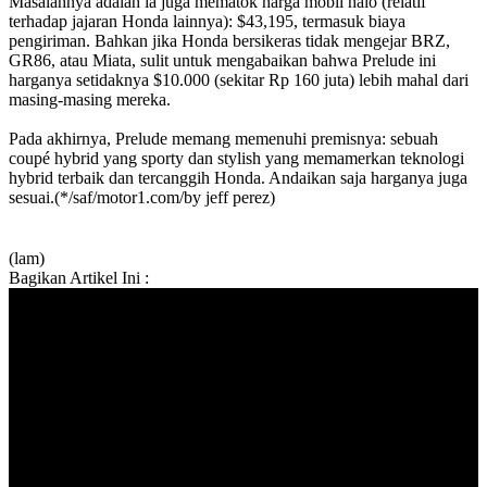
Masalahnya adalah ia juga mematok harga mobil halo (relatif
terhadap jajaran Honda lainnya): $43,195, termasuk biaya
pengiriman. Bahkan jika Honda bersikeras tidak mengejar BRZ,
GR86, atau Miata, sulit untuk mengabaikan bahwa Prelude ini
harganya setidaknya $10.000 (sekitar Rp 160 juta) lebih mahal dari
masing-masing mereka.
Pada akhirnya, Prelude memang memenuhi premisnya: sebuah
coupé hybrid yang sporty dan stylish yang memamerkan teknologi
hybrid terbaik dan tercanggih Honda. Andaikan saja harganya juga
sesuai.(*/saf/motor1.com/by jeff perez)
(lam)
Bagikan Artikel Ini :