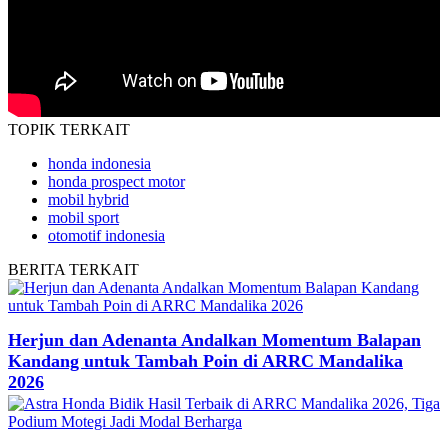
TOPIK
TERKAIT
honda indonesia
honda prospect motor
mobil hybrid
mobil sport
otomotif indonesia
BERITA
TERKAIT
Herjun dan Adenanta Andalkan Momentum Balapan
Kandang untuk Tambah Poin di ARRC Mandalika
2026