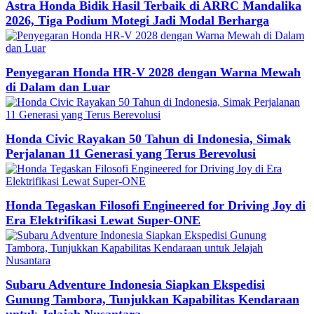
Astra Honda Bidik Hasil Terbaik di ARRC Mandalika
2026, Tiga Podium Motegi Jadi Modal Berharga
Penyegaran Honda HR-V 2028 dengan Warna Mewah
di Dalam dan Luar
Honda Civic Rayakan 50 Tahun di Indonesia, Simak
Perjalanan 11 Generasi yang Terus Berevolusi
Honda Tegaskan Filosofi Engineered for Driving Joy di
Era Elektrifikasi Lewat Super-ONE
Subaru Adventure Indonesia Siapkan Ekspedisi
Gunung Tambora, Tunjukkan Kapabilitas Kendaraan
untuk Jelajah Nusantara