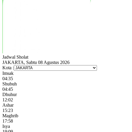
Jadwal
Sholat
JAKARTA, Sabtu 08 Agustus 2026
Kota :
Imsak
04:35
Shubuh
04:45
Dhuhur
12:02
Ashar
15:23
Maghrib
17:58
Isya
19:09