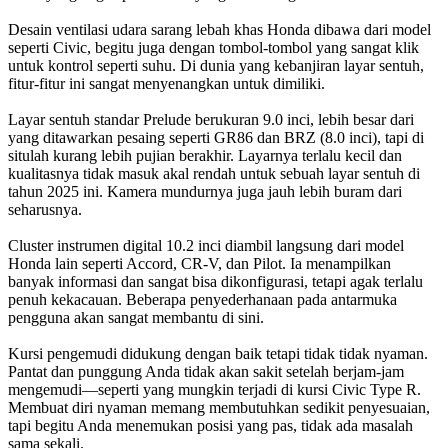
Desain ventilasi udara sarang lebah khas Honda dibawa dari model
seperti Civic, begitu juga dengan tombol-tombol yang sangat klik
untuk kontrol seperti suhu. Di dunia yang kebanjiran layar sentuh,
fitur-fitur ini sangat menyenangkan untuk dimiliki.
Layar sentuh standar Prelude berukuran 9.0 inci, lebih besar dari
yang ditawarkan pesaing seperti GR86 dan BRZ (8.0 inci), tapi di
situlah kurang lebih pujian berakhir. Layarnya terlalu kecil dan
kualitasnya tidak masuk akal rendah untuk sebuah layar sentuh di
tahun 2025 ini. Kamera mundurnya juga jauh lebih buram dari
seharusnya.
Cluster instrumen digital 10.2 inci diambil langsung dari model
Honda lain seperti Accord, CR-V, dan Pilot. Ia menampilkan
banyak informasi dan sangat bisa dikonfigurasi, tetapi agak terlalu
penuh kekacauan. Beberapa penyederhanaan pada antarmuka
pengguna akan sangat membantu di sini.
Kursi pengemudi didukung dengan baik tetapi tidak tidak nyaman.
Pantat dan punggung Anda tidak akan sakit setelah berjam-jam
mengemudi—seperti yang mungkin terjadi di kursi Civic Type R.
Membuat diri nyaman memang membutuhkan sedikit penyesuaian,
tapi begitu Anda menemukan posisi yang pas, tidak ada masalah
sama sekali.