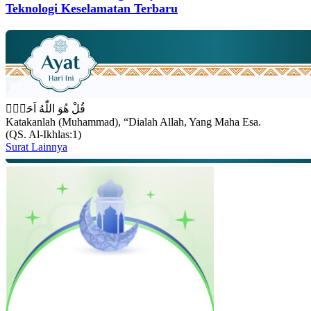
Teknologi Keselamatan Terbaru
قُلْ هُوَ اللّٰهُ اَحَدٌۚ
Katakanlah (Muhammad), “Dialah Allah, Yang Maha Esa.
(QS. Al-Ikhlas:1)
Surat Lainnya