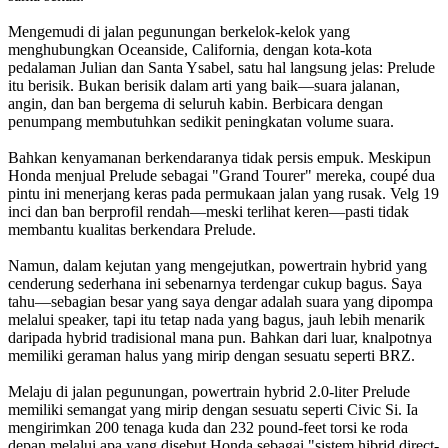
Mengemudi di jalan pegunungan berkelok-kelok yang
menghubungkan Oceanside, California, dengan kota-kota
pedalaman Julian dan Santa Ysabel, satu hal langsung jelas: Prelude
itu berisik. Bukan berisik dalam arti yang baik—suara jalanan,
angin, dan ban bergema di seluruh kabin. Berbicara dengan
penumpang membutuhkan sedikit peningkatan volume suara.
Bahkan kenyamanan berkendaranya tidak persis empuk. Meskipun
Honda menjual Prelude sebagai "Grand Tourer" mereka, coupé dua
pintu ini menerjang keras pada permukaan jalan yang rusak. Velg 19
inci dan ban berprofil rendah—meski terlihat keren—pasti tidak
membantu kualitas berkendara Prelude.
Namun, dalam kejutan yang mengejutkan, powertrain hybrid yang
cenderung sederhana ini sebenarnya terdengar cukup bagus. Saya
tahu—sebagian besar yang saya dengar adalah suara yang dipompa
melalui speaker, tapi itu tetap nada yang bagus, jauh lebih menarik
daripada hybrid tradisional mana pun. Bahkan dari luar, knalpotnya
memiliki geraman halus yang mirip dengan sesuatu seperti BRZ.
Melaju di jalan pegunungan, powertrain hybrid 2.0-liter Prelude
memiliki semangat yang mirip dengan sesuatu seperti Civic Si. Ia
mengirimkan 200 tenaga kuda dan 232 pound-feet torsi ke roda
depan melalui apa yang disebut Honda sebagai "sistem hibrid direct-