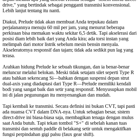
drive," yang bertindak sebagai pengganti transmisi konvensional.
Lebih lanjut tentang itu nanti.
Diakui, Prelude tidak akan membuat Anda terpukau dalam
perjalanannya menuju 60 mil per jam, yang menurut beberapa
perkiraan bisa memakan waktu sekitar 6,5 detik. Tapi akselerasi dari
posisi diam lebih baik dari yang Anda kira; ada torsi instan yang
melimpah dari motor listrik sebelum mesin bensin menyala.
Akseleratornya responsif dan tajam; tidak ada sedikit pun lag yang
terasa.
Arahkan hidung Prelude ke sebuah tikungan, dan ia benar-benar
meluncur melalui belokan. Meski tidak setajam silet seperti Type R
atau bahkan sekencang Si—bahkan dengan suspensi depan strut
dual-axis yang diadaptasi dari Type R—Prelude memiliki kendali
bodi yang sangat baik dan setir yang responsif. Menyusupkan mobil
ini di jalan pegunungan itu menyenangkan dan mudah.
Tapi kembali ke transmisi. Secara definisi ini bukan CVT, tapi pasti
ada nuansa CVT dalam DNA-nya. Untuk sebagian besar, sistem
direct-drive ini biasa-biasa saja, membagikan tenaga dengan mulus
saat Anda butuh. Tapi tekan tombol "S+" di sebelah kanan tuas
transmisi dan sentuh paddle di belakang setir untuk mengaktifkan
fungsi perpindahan gigi palsu (faux gear shift).