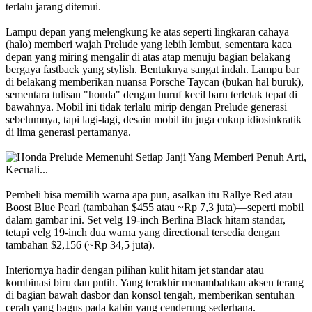
terlalu jarang ditemui.
Lampu depan yang melengkung ke atas seperti lingkaran cahaya
(halo) memberi wajah Prelude yang lebih lembut, sementara kaca
depan yang miring mengalir di atas atap menuju bagian belakang
bergaya fastback yang stylish. Bentuknya sangat indah. Lampu bar
di belakang memberikan nuansa Porsche Taycan (bukan hal buruk),
sementara tulisan "honda" dengan huruf kecil baru terletak tepat di
bawahnya. Mobil ini tidak terlalu mirip dengan Prelude generasi
sebelumnya, tapi lagi-lagi, desain mobil itu juga cukup idiosinkratik
di lima generasi pertamanya.
Pembeli bisa memilih warna apa pun, asalkan itu Rallye Red atau
Boost Blue Pearl (tambahan $455 atau ~Rp 7,3 juta)—seperti mobil
dalam gambar ini. Set velg 19-inch Berlina Black hitam standar,
tetapi velg 19-inch dua warna yang directional tersedia dengan
tambahan $2,156 (~Rp 34,5 juta).
Interiornya hadir dengan pilihan kulit hitam jet standar atau
kombinasi biru dan putih. Yang terakhir menambahkan aksen terang
di bagian bawah dasbor dan konsol tengah, memberikan sentuhan
cerah yang bagus pada kabin yang cenderung sederhana.