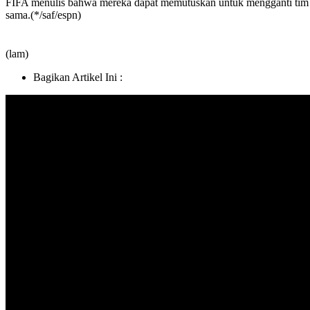
FIFA menulis bahwa mereka dapat memutuskan untuk mengganti tim ya
sama.(*/saf/espn)
(lam)
Bagikan Artikel Ini :