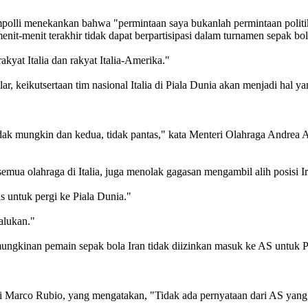
olli menekankan bahwa "permintaan saya bukanlah permintaan politi
nit-menit terakhir tidak dapat berpartisipasi dalam turnamen sepak bol
kyat Italia dan rakyat Italia-Amerika."
keikutsertaan tim nasional Italia di Piala Dunia akan menjadi hal ya
tidak mungkin dan kedua, tidak pantas," kata Menteri Olahraga Andrea
mua olahraga di Italia, juga menolak gagasan mengambil alih posisi Ir
s untuk pergi ke Piala Dunia."
alukan."
ngkinan pemain sepak bola Iran tidak diizinkan masuk ke AS untuk Pi
i Marco Rubio, yang mengatakan, "Tidak ada pernyataan dari AS yang