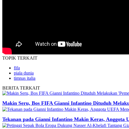
TOPIK
TERKAIT
fifa
piala dunia
timnas italia
BERITA
TERKAIT
Makin Seru, Bos FIFA Gianni Infantino Dituduh Melak
Tekanan pada Gianni Infantino Makin Keras, Anggota