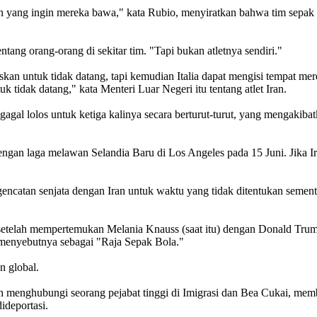
ain yang ingin mereka bawa," kata Rubio, menyiratkan bahwa tim sepa
ng orang-orang di sekitar tim. "Tapi bukan atletnya sendiri."
n untuk tidak datang, tapi kemudian Italia dapat mengisi tempat me
 tidak datang," kata Menteri Luar Negeri itu tentang atlet Iran.
gagal lolos untuk ketiga kalinya secara berturut-turut, yang mengakibat
ngan laga melawan Selandia Baru di Los Angeles pada 15 Juni. Jika Ir
atan senjata dengan Iran untuk waktu yang tidak ditentukan sementa
 setelah mempertemukan Melania Knauss (saat itu) dengan Donald Trum
 menyebutnya sebagai "Raja Sepak Bola."
n global.
enghubungi seorang pejabat tinggi di Imigrasi dan Bea Cukai, member
ideportasi.