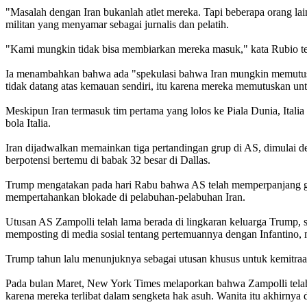
"Masalah dengan Iran bukanlah atlet mereka. Tapi beberapa orang l
militan yang menyamar sebagai jurnalis dan pelatih.
"Kami mungkin tidak bisa membiarkan mereka masuk," kata Rubio tenta
Ia menambahkan bahwa ada "spekulasi bahwa Iran mungkin memutuska
tidak datang atas kemauan sendiri, itu karena mereka memutuskan untuk
Meskipun Iran termasuk tim pertama yang lolos ke Piala Dunia, Italia 
bola Italia.
Iran dijadwalkan memainkan tiga pertandingan grup di AS, dimulai de
berpotensi bertemu di babak 32 besar di Dallas.
Trump mengatakan pada hari Rabu bahwa AS telah memperpanjang genc
mempertahankan blokade di pelabuhan-pelabuhan Iran.
Utusan AS Zampolli telah lama berada di lingkaran keluarga Trump,
memposting di media sosial tentang pertemuannya dengan Infantino,
Trump tahun lalu menunjuknya sebagai utusan khusus untuk kemitraa
Pada bulan Maret, New York Times melaporkan bahwa Zampolli telah m
karena mereka terlibat dalam sengketa hak asuh. Wanita itu akhirnya d