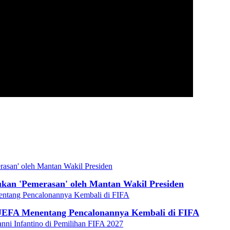
ukan 'Pemerasan' oleh Mantan Wakil Presiden
 UEFA Menentang Pencalonannya Kembali di FIFA