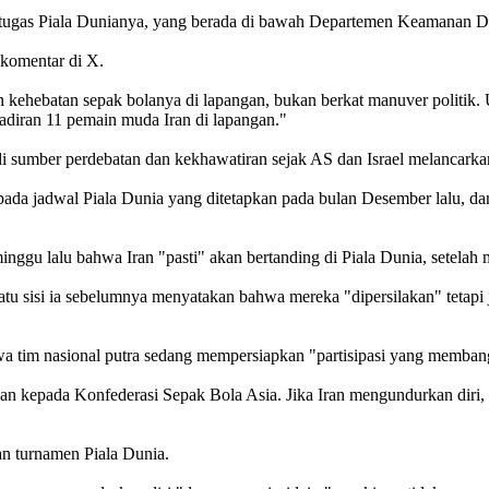
tugas Piala Dunianya, yang berada di bawah Departemen Keamanan Da
komentar di X.
eraih kehebatan sepak bolanya di lapangan, bukan berkat manuver polit
adiran 11 pemain muda Iran di lapangan."
adi sumber perdebatan dan kekhawatiran sejak AS dan Israel melancarkan
pada jadwal Piala Dunia yang ditetapkan pada bulan Desember lalu, 
u lalu bahwa Iran "pasti" akan bertanding di Piala Dunia, setelah me
satu sisi ia sebelumnya menyatakan bahwa mereka "dipersilakan" teta
wa tim nasional putra sedang mempersiapkan "partisipasi yang memban
ikan kepada Konfederasi Sepak Bola Asia. Jika Iran mengundurkan diri,
an turnamen Piala Dunia.