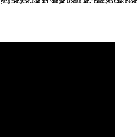
ng mengundurkan diri "dengan asosiasi lain," meskipun tidak menent