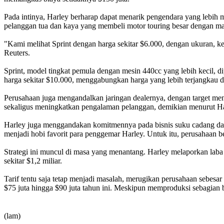
Pada intinya, Harley berharap dapat menarik pengendara yang lebih 
pelanggan tua dan kaya yang membeli motor touring besar dengan mar
"Kami melihat Sprint dengan harga sekitar $6.000, dengan ukuran, k
Reuters.
Sprint, model tingkat pemula dengan mesin 440cc yang lebih kecil, d
harga sekitar $10.000, menggabungkan harga yang lebih terjangkau de
Perusahaan juga mengandalkan jaringan dealernya, dengan target meni
sekaligus meningkatkan pengalaman pelanggan, demikian menurut Ha
Harley juga menggandakan komitmennya pada bisnis suku cadang da
menjadi hobi favorit para penggemar Harley. Untuk itu, perusahaan
Strategi ini muncul di masa yang menantang. Harley melaporkan laba
sekitar $1,2 miliar.
Tarif tentu saja tetap menjadi masalah, merugikan perusahaan sebesar
$75 juta hingga $90 juta tahun ini. Meskipun memproduksi sebagian b
(lam)