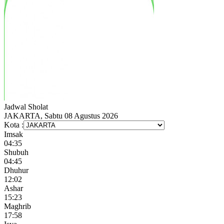
Jadwal
Sholat
JAKARTA, Sabtu 08 Agustus 2026
Kota :
Imsak
04:35
Shubuh
04:45
Dhuhur
12:02
Ashar
15:23
Maghrib
17:58