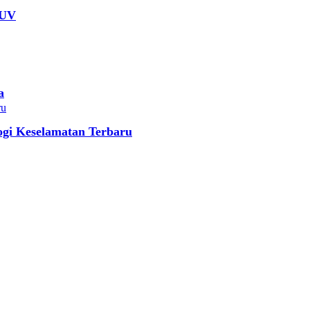
SUV
a
gi Keselamatan Terbaru