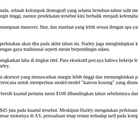
muda, sebuah kelompok demografi yang selama bertahun-tahun sulit me
gin tinggi, namun pendekatan tersebut kini berbalik menjadi kelemah
emampuan manuver, fitur, dan manfaat yang lebih sesuai dengan apa ya
iperkirakan akan tiba pada akhir tahun ini. Harley juga menghidupkan 
ngan gaya tradisional seperti mesin berpendingin udara.
ngkatkan laba di tingkat ritel. Para eksekutif percaya bahwa bekerja 
rley.
n aksesori yang menawarkan margin lebih tinggi dan memungkinkan 
 berencana untuk memperluas model-model "kanvas kosong" yang diranc
 bersih kuartal pertama turun $108 dibandingkan tahun sebelumnya dan
 $45 juta pada kuartal tersebut. Meskipun Harley mengatakan perkiraan 
esar motornya di AS, perusahaan tetap rentan terhadap tarif pada kom