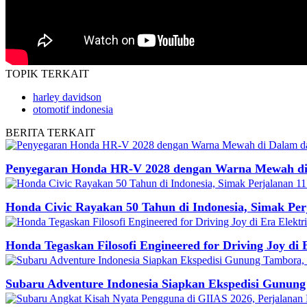
TOPIK
TERKAIT
harley davidson
otomotif indonesia
BERITA
TERKAIT
Penyegaran Honda HR-V 2028 dengan Warna Mewah di
Honda Civic Rayakan 50 Tahun di Indonesia, Simak Perj
Honda Tegaskan Filosofi Engineered for Driving Joy di
Subaru Adventure Indonesia Siapkan Ekspedisi Gunung