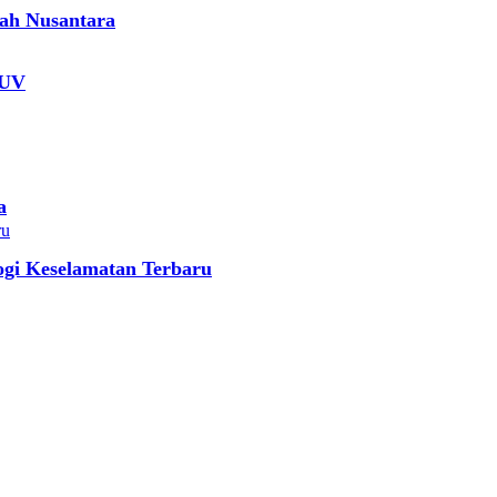
jah Nusantara
SUV
a
gi Keselamatan Terbaru