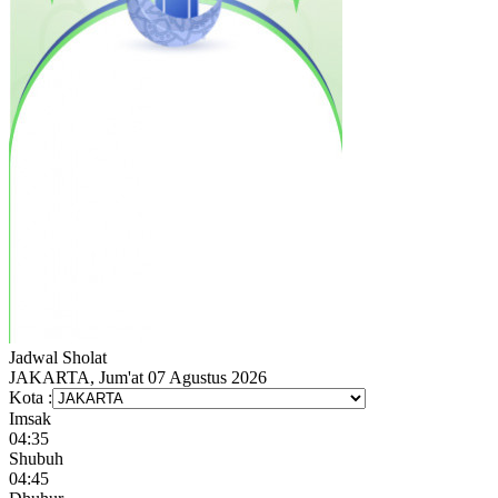
Jadwal
Sholat
JAKARTA, Jum'at 07 Agustus 2026
Kota :
Imsak
04:35
Shubuh
04:45