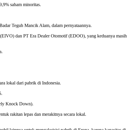
9,9% saham minoritas.
, Badar Teguh Mancik Alam, dalam pernyataannya.
tif (EIVO) dan PT Era Dealer Otomotif (EDOO), yang keduanya masih
a.
lokal dari pabrik di Indonesia.
5.
etely Knock Down).
k rakitan lepas dan merakitnya secara lokal.
l lainnya untuk mengakuisisi pabrik di Eropa, karena kapasitas di