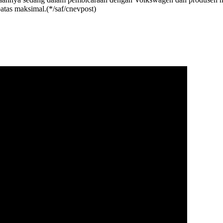
atas maksimal.(*/saf/cnevpost)