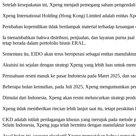
Setelah kesepakatan ini, Xpeng menjadi pemegang saham pengenda
Xpeng International Holding (Hong Kong) Limited adalah entitas Xpen
Perubahan kepemilikan tidak berdampak material terhadap keuangan 
Ia menambahkan bahwa distribusi, penjualan, dan layanan purna jua
tetap berada dalam portofolio bisnis ERAL.
Sementara itu, EIDO akan terus beroperasi sebagai entitas manufaktu
Akuisisi ini sejalan dengan strategi Xpeng yang lebih luas untuk mem
Perusahaan resmi masuk ke pasar Indonesia pada Maret 2025, dan sa
Beberapa bulan kemudian, pada Juli 2025, Xpeng mengumumkan pengi
Dimulai dari Indonesia, Xpeng akan resmi meluncurkan strategi produ
Xpeng tidak memberikan rincian lebih lanjut saat itu, tetapi perak
CKD adalah istilah perdagangan khusus yang merujuk pada metode p
Selain Indonesia, Xpeng juga telah bermitra dengan manufaktur kontra
Awal bulan ini, seorang eksekutif Xpeng mengatakan bahwa perusaha