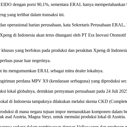
li EIDO dengan porsi 90,1%, sementara ERAL hanya mempertahankan 
g yang terlibat dalam transaksi ini.
dan operasional harian perusahaan, kata Sekretaris Perusahaan ERAL
l Xpeng di Indonesia akan terus ditangani oleh PT Era Inovasi Otomo
r khusus yang berfokus pada produksi dan perakitan Xpeng di Indonesi
perluas pasar luar negerinya.
at itu mengumumkan ERAL sebagai mitra dealer lokalnya.
riman perdana MPV X9 (kendaraan serbaguna) yang diproduksi secara 
ksi lokal globalnya, demikian pernyataan perusahaan pada 24 Juli 202
itan lokal di Indonesia tampaknya dilakukan melalui skema CKD (Compl
roduksi di mana negara tujuan impor memasukkan komponen dalam bentu
k asal Austria, Magna Steyr, untuk memulai produksi lokal di Austria.
annya sedang dalam pembicaraan dengan Volkswagen dan produsen mobi