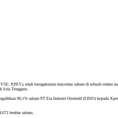
NYSE: XPEV), telah mengakuisisi mayoritas saham di sebuah entitas ma
di Asia Tenggara.
engalihkan 90,1% saham PT Era Industri Otomotif (EIDO) kepada Xpen
54.072 lembar saham.