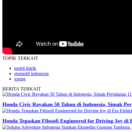
TOPIK
TERKAIT
mobil listrik
otomotif indonesia
xpeng
BERITA
TERKAIT
Honda Civic Rayakan 50 Tahun di Indonesia, Simak Perj
Honda Tegaskan Filosofi Engineered for Driving Joy di