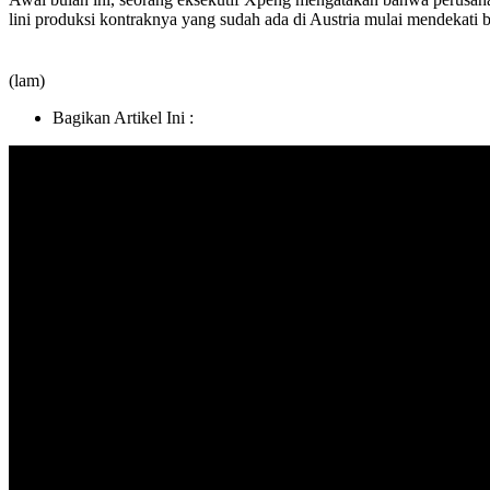
lini produksi kontraknya yang sudah ada di Austria mulai mendekati b
(lam)
Bagikan Artikel Ini :