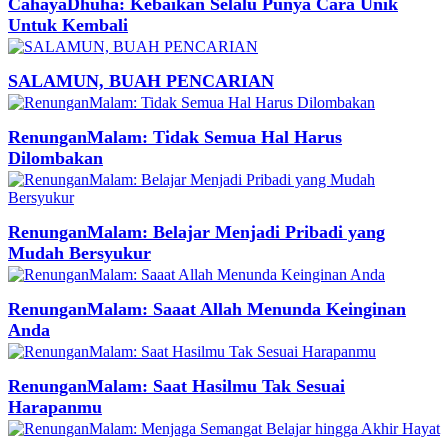
CahayaDhuha: Kebaikan Selalu Punya Cara Unik
Untuk Kembali
SALAMUN, BUAH PENCARIAN
RenunganMalam: Tidak Semua Hal Harus
Dilombakan
RenunganMalam: Belajar Menjadi Pribadi yang
Mudah Bersyukur
RenunganMalam: Saaat Allah Menunda Keinginan
Anda
RenunganMalam: Saat Hasilmu Tak Sesuai
Harapanmu