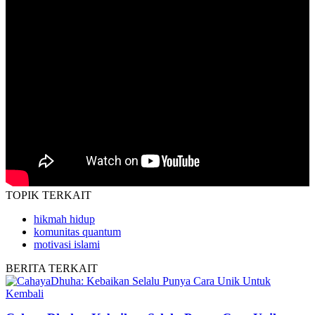
TOPIK
TERKAIT
hikmah hidup
komunitas quantum
motivasi islami
BERITA
TERKAIT