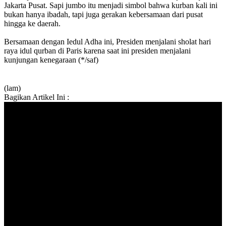
Jakarta Pusat. Sapi jumbo itu menjadi simbol bahwa kurban kali ini
bukan hanya ibadah, tapi juga gerakan kebersamaan dari pusat
hingga ke daerah.
Bersamaan dengan Iedul Adha ini, Presiden menjalani sholat hari
raya idul qurban di Paris karena saat ini presiden menjalani
kunjungan kenegaraan (*/saf)
(lam)
Bagikan Artikel Ini :