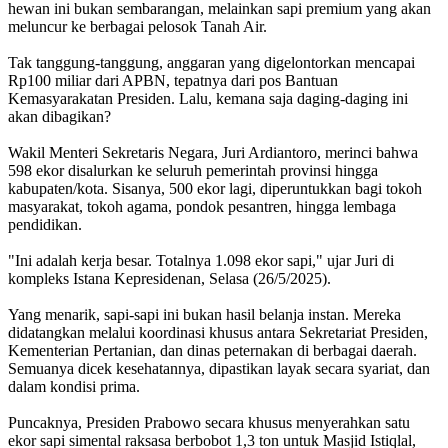
hewan ini bukan sembarangan, melainkan sapi premium yang akan
meluncur ke berbagai pelosok Tanah Air.
Tak tanggung-tanggung, anggaran yang digelontorkan mencapai
Rp100 miliar dari APBN, tepatnya dari pos Bantuan
Kemasyarakatan Presiden. Lalu, kemana saja daging-daging ini
akan dibagikan?
Wakil Menteri Sekretaris Negara, Juri Ardiantoro, merinci bahwa
598 ekor disalurkan ke seluruh pemerintah provinsi hingga
kabupaten/kota. Sisanya, 500 ekor lagi, diperuntukkan bagi tokoh
masyarakat, tokoh agama, pondok pesantren, hingga lembaga
pendidikan.
"Ini adalah kerja besar. Totalnya 1.098 ekor sapi," ujar Juri di
kompleks Istana Kepresidenan, Selasa (26/5/2025).
Yang menarik, sapi-sapi ini bukan hasil belanja instan. Mereka
didatangkan melalui koordinasi khusus antara Sekretariat Presiden,
Kementerian Pertanian, dan dinas peternakan di berbagai daerah.
Semuanya dicek kesehatannya, dipastikan layak secara syariat, dan
dalam kondisi prima.
Puncaknya, Presiden Prabowo secara khusus menyerahkan satu
ekor sapi simental raksasa berbobot 1,3 ton untuk Masjid Istiqlal,