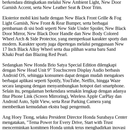
berkendara ditingkatkan melalui New Ambient Light, New Door
Garnish Accent, serta New Leather Seat & Door Trim.
Eksterior mobil kini hadir dengan New Black Front Grille & Fog
Light Garnish, New Front & Rear Bumper, serta berbagai
pembaruan di sisi bodi seperti New Side Under Spoiler, New Black
Door Mirror, New Black Door Handle dan New Body Colored
Wheel Arch & Side Protector, yang memperkuat karakter sporty dan
modern. Karakter sporty juga dipertegas melalui penggunaan New
17 Inch Black Alloy Wheel serta dua pilihan warna baru Sand
Khaki Pearl dan Blazing Red Pearl.
Sedangkan New Honda Brio Satya Special Edition dilengkapi
dengan New Head Unit 9" Touchscreen Display Audio berbasis
Android OS, sehingga konsumen dapat dengan mudah mengakses
berbagai aplikasi seperti Spotify, YouTube, Netflix, hingga Waze
secara langsung dengan menyambungkan hotspot dari smartphone.
Selain itu, pengalaman berkendara semakin lengkap dengan adanya
fitur Phone Link (Screen Mirroring), Wireless Apple CarPlay dan
Android Auto, Split View, serta Rear Parking Camera yang
memberikan kemudahan ekstra bagi pengemudi.
Ang Hoey Tiong, selaku President Director Honda Surabaya Center
mengatakan, "Tema Power for Every Drive, Start with Trust
mencerminkan komitmen Honda untuk terus menghadirkan inovasi