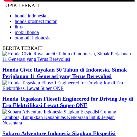
TOPIK
TERKAIT
honda indonesia
honda prospect motor
iims
mobil honda
otomotif indonesia
BERITA
TERKAIT
Honda Civic Rayakan 50 Tahun di Indonesia, Simak
Perjalanan 11 Generasi yang Terus Berevolusi
Honda Tegaskan Filosofi Engineered for Driving Joy di
Era Elektrifikasi Lewat Super-ONE
Subaru Adventure Indonesia Siapkan Ekspedisi