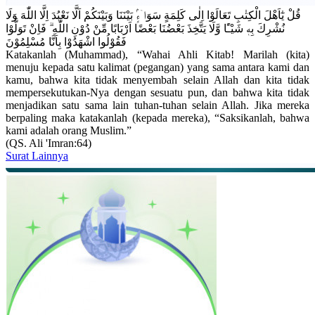
قُلْ يٰٓاَهْلَ الْكِتٰبِ تَعَالَوْا اِلٰى كَلِمَةٍ سَوَاۤءٍۢ بَيْنَنَا وَبَيْنَكُمْ اَلَّا نَعْبُدَ اِلَّا اللّٰهَ وَلَا
نُشْرِكَ بِهٖ شَيْـًٔا وَّلَا يَتَّخِذَ بَعْضُنَا بَعْضًا اَرْبَابًا مِّنْ دُوْنِ اللّٰهِ ۗ فَاِنْ تَوَلَّوْا
فَقُوْلُوا اشْهَدُوْا بِاَنَّا مُسْلِمُوْنَ
Katakanlah (Muhammad), “Wahai Ahli Kitab! Marilah (kita)
menuju kepada satu kalimat (pegangan) yang sama antara kami dan
kamu, bahwa kita tidak menyembah selain Allah dan kita tidak
mempersekutukan-Nya dengan sesuatu pun, dan bahwa kita tidak
menjadikan satu sama lain tuhan-tuhan selain Allah. Jika mereka
berpaling maka katakanlah (kepada mereka), “Saksikanlah, bahwa
kami adalah orang Muslim.”
(QS. Ali 'Imran:64)
Surat Lainnya