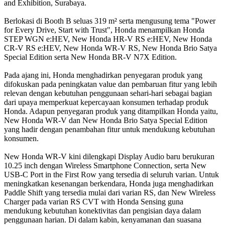
and Exhibition, Surabaya.
Berlokasi di Booth B seluas 319 m² serta mengusung tema "Power
for Every Drive, Start with Trust", Honda menampilkan Honda
STEP WGN e:HEV, New Honda HR-V RS e:HEV, New Honda
CR-V RS e:HEV, New Honda WR-V RS, New Honda Brio Satya
Special Edition serta New Honda BR-V N7X Edition.
Pada ajang ini, Honda menghadirkan penyegaran produk yang
difokuskan pada peningkatan value dan pembaruan fitur yang lebih
relevan dengan kebutuhan penggunaan sehari-hari sebagai bagian
dari upaya memperkuat kepercayaan konsumen terhadap produk
Honda. Adapun penyegaran produk yang ditampilkan Honda yaitu,
New Honda WR-V dan New Honda Brio Satya Special Edition
yang hadir dengan penambahan fitur untuk mendukung kebutuhan
konsumen.
New Honda WR-V kini dilengkapi Display Audio baru berukuran
10.25 inch dengan Wireless Smartphone Connection, serta New
USB-C Port in the First Row yang tersedia di seluruh varian. Untuk
meningkatkan kesenangan berkendara, Honda juga menghadirkan
Paddle Shift yang tersedia mulai dari varian RS, dan New Wireless
Charger pada varian RS CVT with Honda Sensing guna
mendukung kebutuhan konektivitas dan pengisian daya dalam
penggunaan harian. Di dalam kabin, kenyamanan dan suasana