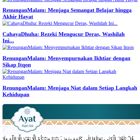
RenunganMalam: Menjaga Semangat Belajar hingga
Akhir Hayat
CahayaDhuha: Rezeki Mengucur Deras, Washilah
Ini...
RenunganMalam: Menyempurnakan Ikhtiar dengan
Sikap Itqon
RenunganMalam: Menjaga Niat dalam Setiap Langkah
Kehidupan
قُلْ يٰٓاَهْلَ الْكِتٰبِ تَعَالَوْا اِلٰى كَلِمَةٍ سَوَاۤءٍۢ بَيْنَنَا وَبَيْنَكُمْ اَلَّا نَعْبُدَ اِلَّا اللّٰهَ وَلَا