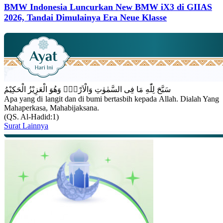
BMW Indonesia Luncurkan New BMW iX3 di GIIAS
2026, Tandai Dimulainya Era Neue Klasse
سَبَّحَ لِلّٰهِ مَا فِى السَّمٰوٰتِ وَالْاَرْضِۚ وَهُوَ الْعَزِيْزُ الْحَكِيْمُ
Apa yang di langit dan di bumi bertasbih kepada Allah. Dialah Yang
Mahaperkasa, Mahabijaksana.
(QS. Al-Hadid:1)
Surat Lainnya