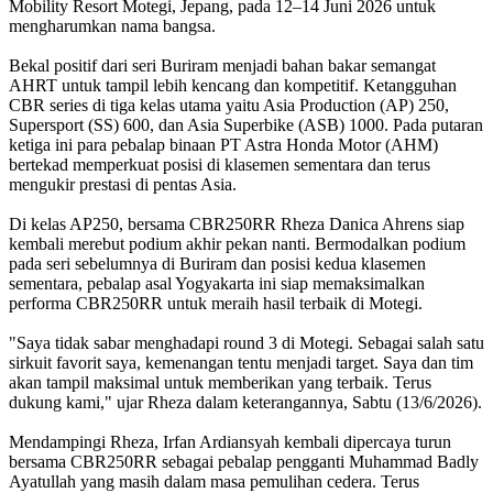
Mobility Resort Motegi, Jepang, pada 12–14 Juni 2026 untuk
mengharumkan nama bangsa.
Bekal positif dari seri Buriram menjadi bahan bakar semangat
AHRT untuk tampil lebih kencang dan kompetitif. Ketangguhan
CBR series di tiga kelas utama yaitu Asia Production (AP) 250,
Supersport (SS) 600, dan Asia Superbike (ASB) 1000. Pada putaran
ketiga ini para pebalap binaan PT Astra Honda Motor (AHM)
bertekad memperkuat posisi di klasemen sementara dan terus
mengukir prestasi di pentas Asia.
Di kelas AP250, bersama CBR250RR Rheza Danica Ahrens siap
kembali merebut podium akhir pekan nanti. Bermodalkan podium
pada seri sebelumnya di Buriram dan posisi kedua klasemen
sementara, pebalap asal Yogyakarta ini siap memaksimalkan
performa CBR250RR untuk meraih hasil terbaik di Motegi.
"Saya tidak sabar menghadapi round 3 di Motegi. Sebagai salah satu
sirkuit favorit saya, kemenangan tentu menjadi target. Saya dan tim
akan tampil maksimal untuk memberikan yang terbaik. Terus
dukung kami," ujar Rheza dalam keterangannya, Sabtu (13/6/2026).
Mendampingi Rheza, Irfan Ardiansyah kembali dipercaya turun
bersama CBR250RR sebagai pebalap pengganti Muhammad Badly
Ayatullah yang masih dalam masa pemulihan cedera. Terus