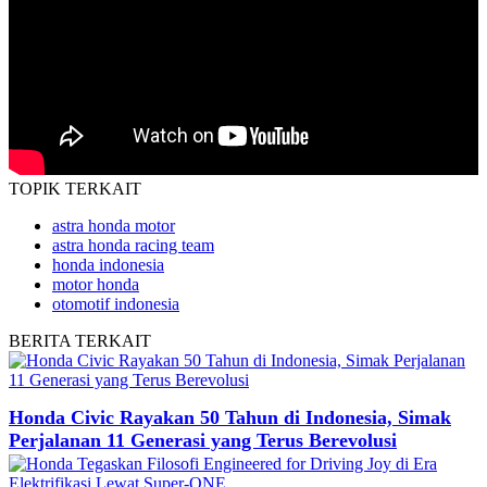
TOPIK
TERKAIT
astra honda motor
astra honda racing team
honda indonesia
motor honda
otomotif indonesia
BERITA
TERKAIT
Honda Civic Rayakan 50 Tahun di Indonesia, Simak
Perjalanan 11 Generasi yang Terus Berevolusi