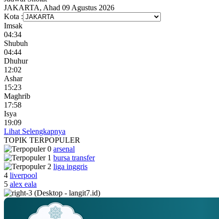
JAKARTA, Ahad 09 Agustus 2026
Kota :
Imsak
04:34
Shubuh
04:44
Dhuhur
12:02
Ashar
15:23
Maghrib
17:58
Isya
19:09
Lihat Selengkapnya
TOPIK
TERPOPULER
arsenal
bursa transfer
liga inggris
4
liverpool
5
alex eala