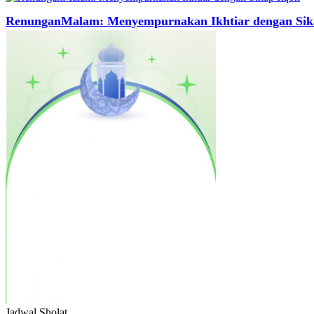
RenunganMalam: Menyempurnakan Ikhtiar dengan Sik
Jadwal
Sholat