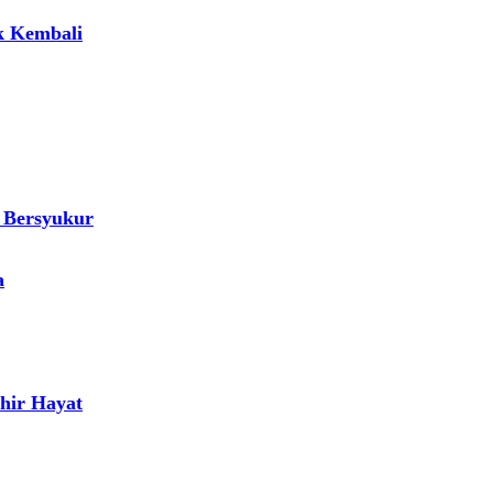
k Kembali
 Bersyukur
a
hir Hayat