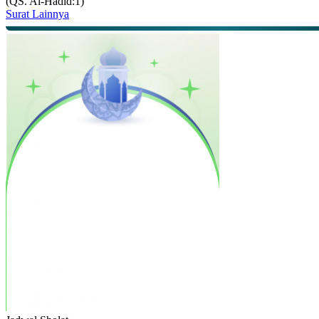
(QS. Al-Hadid:1)
Surat Lainnya