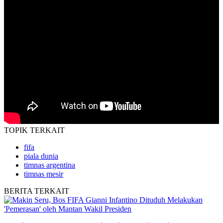
TOPIK
TERKAIT
fifa
piala dunia
timnas argentina
timnas mesir
BERITA
TERKAIT