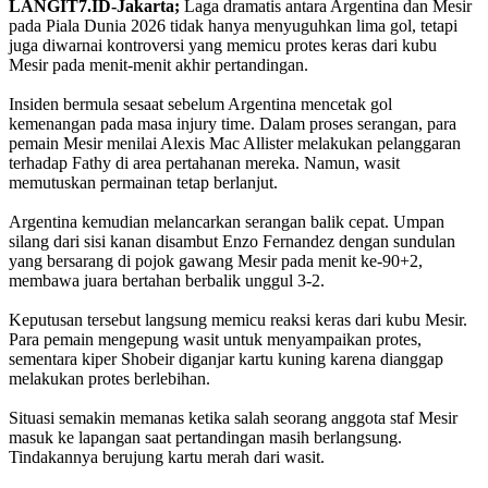
LANGIT7.ID-Jakarta;
Laga dramatis antara Argentina dan Mesir
pada Piala Dunia 2026 tidak hanya menyuguhkan lima gol, tetapi
juga diwarnai kontroversi yang memicu protes keras dari kubu
Mesir pada menit-menit akhir pertandingan.
Insiden bermula sesaat sebelum Argentina mencetak gol
kemenangan pada masa injury time. Dalam proses serangan, para
pemain Mesir menilai Alexis Mac Allister melakukan pelanggaran
terhadap Fathy di area pertahanan mereka. Namun, wasit
memutuskan permainan tetap berlanjut.
Argentina kemudian melancarkan serangan balik cepat. Umpan
silang dari sisi kanan disambut Enzo Fernandez dengan sundulan
yang bersarang di pojok gawang Mesir pada menit ke-90+2,
membawa juara bertahan berbalik unggul 3-2.
Keputusan tersebut langsung memicu reaksi keras dari kubu Mesir.
Para pemain mengepung wasit untuk menyampaikan protes,
sementara kiper Shobeir diganjar kartu kuning karena dianggap
melakukan protes berlebihan.
Situasi semakin memanas ketika salah seorang anggota staf Mesir
masuk ke lapangan saat pertandingan masih berlangsung.
Tindakannya berujung kartu merah dari wasit.