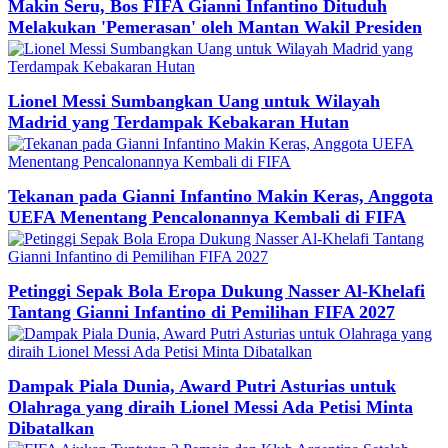
Makin Seru, Bos FIFA Gianni Infantino Dituduh
Melakukan 'Pemerasan' oleh Mantan Wakil Presiden
Lionel Messi Sumbangkan Uang untuk Wilayah
Madrid yang Terdampak Kebakaran Hutan
Tekanan pada Gianni Infantino Makin Keras, Anggota
UEFA Menentang Pencalonannya Kembali di FIFA
Petinggi Sepak Bola Eropa Dukung Nasser Al-Khelafi
Tantang Gianni Infantino di Pemilihan FIFA 2027
Dampak Piala Dunia, Award Putri Asturias untuk
Olahraga yang diraih Lionel Messi Ada Petisi Minta
Dibatalkan