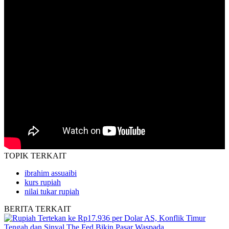
TOPIK
TERKAIT
ibrahim assuaibi
kurs rupiah
nilai tukar rupiah
BERITA
TERKAIT