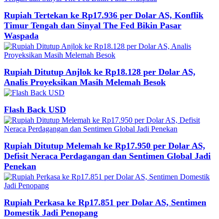
Rupiah Tertekan ke Rp17.936 per Dolar AS, Konflik
Timur Tengah dan Sinyal The Fed Bikin Pasar
Waspada
Rupiah Ditutup Anjlok ke Rp18.128 per Dolar AS,
Analis Proyeksikan Masih Melemah Besok
Flash Back USD
Rupiah Ditutup Melemah ke Rp17.950 per Dolar AS,
Defisit Neraca Perdagangan dan Sentimen Global Jadi
Penekan
Rupiah Perkasa ke Rp17.851 per Dolar AS, Sentimen
Domestik Jadi Penopang