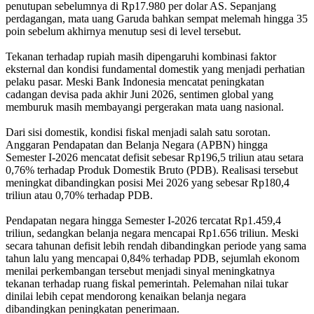
penutupan sebelumnya di Rp17.980 per dolar AS. Sepanjang
perdagangan, mata uang Garuda bahkan sempat melemah hingga 35
poin sebelum akhirnya menutup sesi di level tersebut.
Tekanan terhadap rupiah masih dipengaruhi kombinasi faktor
eksternal dan kondisi fundamental domestik yang menjadi perhatian
pelaku pasar. Meski Bank Indonesia mencatat peningkatan
cadangan devisa pada akhir Juni 2026, sentimen global yang
memburuk masih membayangi pergerakan mata uang nasional.
Dari sisi domestik, kondisi fiskal menjadi salah satu sorotan.
Anggaran Pendapatan dan Belanja Negara (APBN) hingga
Semester I-2026 mencatat defisit sebesar Rp196,5 triliun atau setara
0,76% terhadap Produk Domestik Bruto (PDB). Realisasi tersebut
meningkat dibandingkan posisi Mei 2026 yang sebesar Rp180,4
triliun atau 0,70% terhadap PDB.
Pendapatan negara hingga Semester I-2026 tercatat Rp1.459,4
triliun, sedangkan belanja negara mencapai Rp1.656 triliun. Meski
secara tahunan defisit lebih rendah dibandingkan periode yang sama
tahun lalu yang mencapai 0,84% terhadap PDB, sejumlah ekonom
menilai perkembangan tersebut menjadi sinyal meningkatnya
tekanan terhadap ruang fiskal pemerintah. Pelemahan nilai tukar
dinilai lebih cepat mendorong kenaikan belanja negara
dibandingkan peningkatan penerimaan.