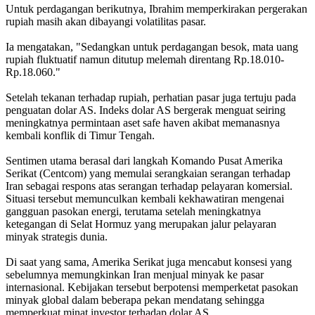
Untuk perdagangan berikutnya, Ibrahim memperkirakan pergerakan
rupiah masih akan dibayangi volatilitas pasar.
Ia mengatakan, "Sedangkan untuk perdagangan besok, mata uang
rupiah fluktuatif namun ditutup melemah direntang Rp.18.010-
Rp.18.060."
Setelah tekanan terhadap rupiah, perhatian pasar juga tertuju pada
penguatan dolar AS. Indeks dolar AS bergerak menguat seiring
meningkatnya permintaan aset safe haven akibat memanasnya
kembali konflik di Timur Tengah.
Sentimen utama berasal dari langkah Komando Pusat Amerika
Serikat (Centcom) yang memulai serangkaian serangan terhadap
Iran sebagai respons atas serangan terhadap pelayaran komersial.
Situasi tersebut memunculkan kembali kekhawatiran mengenai
gangguan pasokan energi, terutama setelah meningkatnya
ketegangan di Selat Hormuz yang merupakan jalur pelayaran
minyak strategis dunia.
Di saat yang sama, Amerika Serikat juga mencabut konsesi yang
sebelumnya memungkinkan Iran menjual minyak ke pasar
internasional. Kebijakan tersebut berpotensi memperketat pasokan
minyak global dalam beberapa pekan mendatang sehingga
memperkuat minat investor terhadap dolar AS.