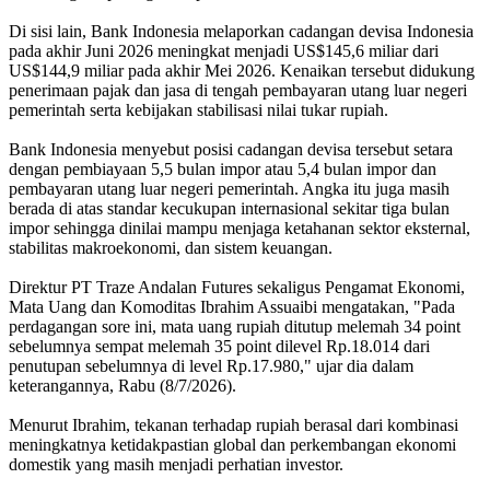
Di sisi lain, Bank Indonesia melaporkan cadangan devisa Indonesia
pada akhir Juni 2026 meningkat menjadi US$145,6 miliar dari
US$144,9 miliar pada akhir Mei 2026. Kenaikan tersebut didukung
penerimaan pajak dan jasa di tengah pembayaran utang luar negeri
pemerintah serta kebijakan stabilisasi nilai tukar rupiah.
Bank Indonesia menyebut posisi cadangan devisa tersebut setara
dengan pembiayaan 5,5 bulan impor atau 5,4 bulan impor dan
pembayaran utang luar negeri pemerintah. Angka itu juga masih
berada di atas standar kecukupan internasional sekitar tiga bulan
impor sehingga dinilai mampu menjaga ketahanan sektor eksternal,
stabilitas makroekonomi, dan sistem keuangan.
Direktur PT Traze Andalan Futures sekaligus Pengamat Ekonomi,
Mata Uang dan Komoditas Ibrahim Assuaibi mengatakan, "Pada
perdagangan sore ini, mata uang rupiah ditutup melemah 34 point
sebelumnya sempat melemah 35 point dilevel Rp.18.014 dari
penutupan sebelumnya di level Rp.17.980," ujar dia dalam
keterangannya, Rabu (8/7/2026).
Menurut Ibrahim, tekanan terhadap rupiah berasal dari kombinasi
meningkatnya ketidakpastian global dan perkembangan ekonomi
domestik yang masih menjadi perhatian investor.