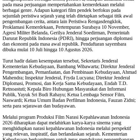
pada masa perjuangan mempertahankan kemerdekaan melalui
berbagai genre. Adapun kategori film pendek berfokus pada
sejumlah peristiwa sejarah yang telah ditetapkan sebagai titik awal
pengembangan cerita, antara lain Peristiwa Rengasdengklok,
Proklamasi Kemerdekaan, Pertempuran Surabaya 10 November,
Agresi Militer Belanda, Gerilya Jenderal Soedirman, Pemerintah
Darurat Republik Indonesia (PDRI), hingga perjuangan diplomasi
dan ekonomi pada masa awal republik. Pendaftaran sayembara
dibuka mulai 10 Juli hingga 10 Agustus 2026.
Turut hadir dalam kesempatan tersebut, Sekretaris Jenderal
Kementerian Kebudayaan, Bambang Wibawarta; Direktur Jenderal
Pengembangan, Pemanfaatan, dan Pembinaan Kebudayaan, Ahmad
Mahendra; Inspektur Jenderal, Fryda Lucyana; Direktur Jenderal
Diplomasi, Promosi, dan Kerja Sama Kebudayaan, Endah T.D.
Retnoastuti; Kepala Biro Hubungan Masyarakat dan Informasi
Publik, Yayuk Sri Budi Rahayu; Ketua Lembaga Sensor Film,
Naswardi; Ketua Umum Badan Perfilman Indonesia, Fauzan Zidni;
serta para sejarawan dan budayawan.
Melalui program Produksi Film Narasi Kepahlawanan Indonesia
2026 diharapkan dapat melahirkan karya-karya sinema yang
menghidupkan narasi kepahlawanan Indonesia melalui perspektif
yang relevan, inspiratif, dan berlandaskan sejarah. Kementerian
Kebudayaan berkomitmen untuk terus mendukung pengembangan