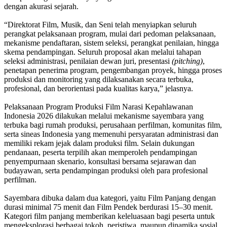
dengan akurasi sejarah.
“Direktorat Film, Musik, dan Seni telah menyiapkan seluruh
perangkat pelaksanaan program, mulai dari pedoman pelaksanaan,
mekanisme pendaftaran, sistem seleksi, perangkat penilaian, hingga
skema pendampingan. Seluruh proposal akan melalui tahapan
seleksi administrasi, penilaian dewan juri, presentasi
(pitching)
,
penetapan penerima program, pengembangan proyek, hingga proses
produksi dan monitoring yang dilaksanakan secara terbuka,
profesional, dan berorientasi pada kualitas karya,” jelasnya.
Pelaksanaan Program Produksi Film Narasi Kepahlawanan
Indonesia 2026 dilakukan melalui mekanisme sayembara yang
terbuka bagi rumah produksi, perusahaan perfilman, komunitas film,
serta sineas Indonesia yang memenuhi persyaratan administrasi dan
memiliki rekam jejak dalam produksi film. Selain dukungan
pendanaan, peserta terpilih akan memperoleh pendampingan
penyempurnaan skenario, konsultasi bersama sejarawan dan
budayawan, serta pendampingan produksi oleh para profesional
perfilman.
Sayembara dibuka dalam dua kategori, yaitu Film Panjang dengan
durasi minimal 75 menit dan Film Pendek berdurasi 15–30 menit.
Kategori film panjang memberikan keleluasaan bagi peserta untuk
mengeksplorasi berbagai tokoh, peristiwa, maupun dinamika sosial