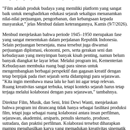
"Film adalah produk budaya yang memiliki platform yang sangat
baik untuk menghadirkan edukasi sejarah sekaligus menanamkan
nilai-nilai perjuangan, pengorbanan, dan kebangsaan kepada
masyarakat,” jelas Menbud dalam keterangannya, Kamis (9/7/2026).
Menbud menjelaskan bahwa periode 1945–1950 merupakan fase
yang sangat menentukan dalam perjalanan Republik Indonesia.
Selain perjuangan bersenjata, masa tersebut juga diwarnai
perjuangan diplomasi, ekonomi, pers, serta gerakan seni dan
kebudayaan yang menyimpan banyak kisah penting, namun belum
banyak diangkat ke layar lebar. Melalui program ini, Kementerian
Kebudayaan membuka ruang bagi para sineas untuk
mengembangkan berbagai perspektif dan gagasan kreatif dengan
tetap berpijak pada riset sejarah serta didampingi para sejarawan.
"Kita ingin membawa masa lalu ke hari ini agar tetap relevan.
Ruang kreativitas sangat terbuka, tetapi konteks sejarah harus tetap
terjaga melalui kolaborasi dengan para sejarawan,” tambahnya.
Direktur Film, Musik, dan Seni, Irini Dewi Wanti, menjelaskan
bahwa program ini dirancang tidak hanya sebagai fasilitasi produksi
film, tetapi juga sebagai ruang kolaborasi antara insan perfilman,
sejarawan, akademisi, arsiparis, penulis skenario, produser,
sutradara, dan praktisi perfilman. Kolaborasi tersebut diharapkan
mampu menghasilkan karya yang memadukan kreativitas sinematik