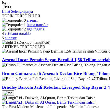
Isya
19:09
Lihat Selengkapnya
TOPIK
TERPOPULER
arsenal
bursa transfer
liga inggris
4
cristiano ronaldo
5
al nassr
ARTIKEL
TERPOPULER
Arsenal Incar Pemain Sayap Bernilai 1,56 Triliun setela
Bruno Guimaraes di Arsenal: Declan Rice Bilang 'Tolon
Bradley Barcola Jadi Rebutan, Liverpool Siap Bayar 2,4
The First Modern Moslem and Independen Media in Indonesia