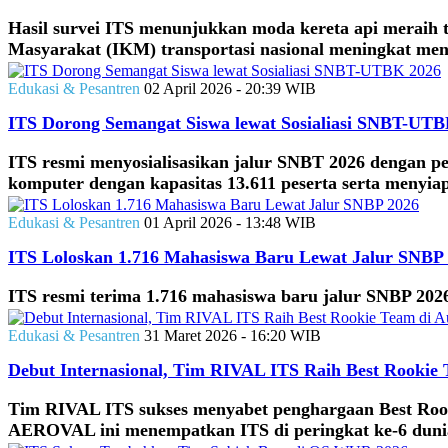
Hasil survei ITS menunjukkan moda kereta api meraih t
Masyarakat (IKM) transportasi nasional meningkat men
Edukasi & Pesantren
02 April 2026 - 20:39 WIB
ITS Dorong Semangat Siswa lewat Sosialiasi SNBT-UT
ITS resmi menyosialisasikan jalur SNBT 2026 dengan p
komputer dengan kapasitas 13.611 peserta serta menyiapk
Edukasi & Pesantren
01 April 2026 - 13:48 WIB
ITS Loloskan 1.716 Mahasiswa Baru Lewat Jalur SNBP
ITS resmi terima 1.716 mahasiswa baru jalur SNBP 2026
Edukasi & Pesantren
31 Maret 2026 - 16:20 WIB
Debut Internasional, Tim RIVAL ITS Raih Best Rookie 
Tim RIVAL ITS sukses menyabet penghargaan Best Rookie
AEROVAL ini menempatkan ITS di peringkat ke-6 dunia 