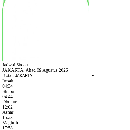
Jadwal
Sholat
JAKARTA, Ahad 09 Agustus 2026
Kota :
Imsak
04:34
Shubuh
04:44
Dhuhur
12:02
Ashar
15:23
Maghrib
17:58