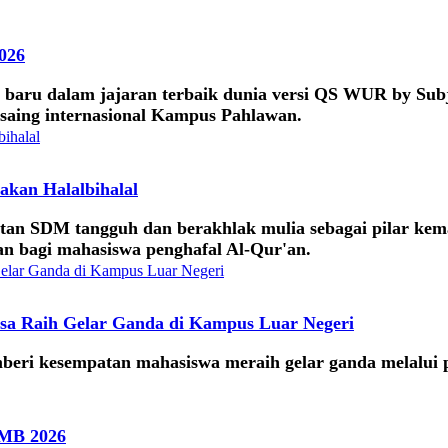
026
 baru dalam jajaran terbaik dunia versi QS WUR by Subj
saing internasional Kampus Pahlawan.
kan Halalbihalal
atan SDM tangguh dan berakhlak mulia sebagai pilar ke
an bagi mahasiswa penghafal Al-Qur'an.
isa Raih Gelar Ganda di Kampus Luar Negeri
ri kesempatan mahasiswa meraih gelar ganda melalui pr
PMB 2026