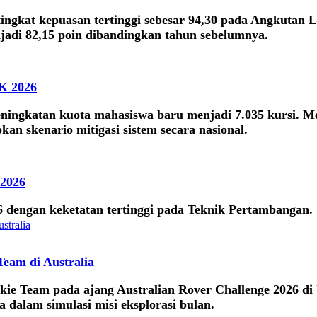
ingkat kepuasan tertinggi sebesar 94,30 pada Angkutan 
jadi 82,15 poin dibandingkan tahun sebelumnya.
BK 2026
eningkatan kuota mahasiswa baru menjadi 7.035 kursi. 
an skenario mitigasi sistem secara nasional.
 2026
 dengan keketatan tertinggi pada Teknik Pertambangan. 
Team di Australia
 Team pada ajang Australian Rover Challenge 2026 di Un
dalam simulasi misi eksplorasi bulan.