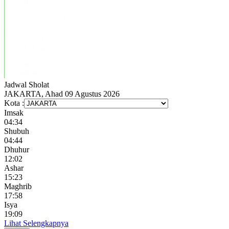
Jadwal
Sholat
JAKARTA, Ahad 09 Agustus 2026
Kota :
Imsak
04:34
Shubuh
04:44
Dhuhur
12:02
Ashar
15:23
Maghrib
17:58
Isya
19:09
Lihat Selengkapnya