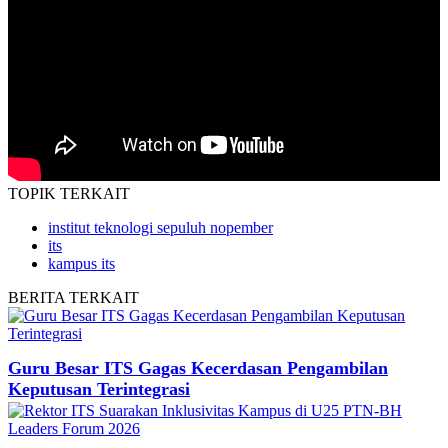
TOPIK
TERKAIT
institut teknologi sepuluh nopember
its
kampus its
BERITA
TERKAIT
Guru Besar ITS Gagas Kecerdasan Pengambilan
Keputusan Terintegrasi