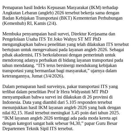
Pemaparan hasil Indeks Kepuasan Masyarakat (IKM) terhadap
Angkutan Lebaran (angleb) 2026 tersebut bekerja sama dengan
Badan Kebijakan Transportasi (BKT) Kementerian Perhubungan
(Kemenhub) RI, Kamis (2/4).
Membuka penyampaian hasil survei, Direktur Kerjasama dan
Pengelolaan Usaha ITS Tri Joko Wahyu ST MT PhD
mengungkapkan bahwa penelitian yang telah dilakukan ITS tersebut
bertujuan untuk mengevaluasi pada layanan angleb 2026. Sebagai
pihak akademisi, ITS berkolaborasi dengan pemerintah untuk
mendorong adanya perbaikan di bidang layanan transportasi pada
tahun mendatang. “ITS terus bersinergi mendukung kebijakan
transportasi yang bermanfaat bagi masyarakat,” ujarnya dalam
keterangannya, Jumat (3/4/2026).
Dalam pemaparan hasil surveinya, pakar transportasi ITS yang
terlibat dalam penelitian Prof Ir Hera Widyastuti MT PhD
menyampaikan bahwa survei ini dilakukan di 26 provinsi di
Indonesia. Data yang diambil dari 5.105 responden tersebut
menunjukkan hasil IKM layanan angleb 2026 yang baik dengan
nilai 82,15. Hasil tersebut meningkat 3,45 poin dari tahun 2025.
“IKM layanan angleb 2026 tertinggi ada pada moda kereta api
dengan kategori sangat baik sebesar 94,30,” papar Guru Besar
Departemen Teknik Sipil ITS tersebut.