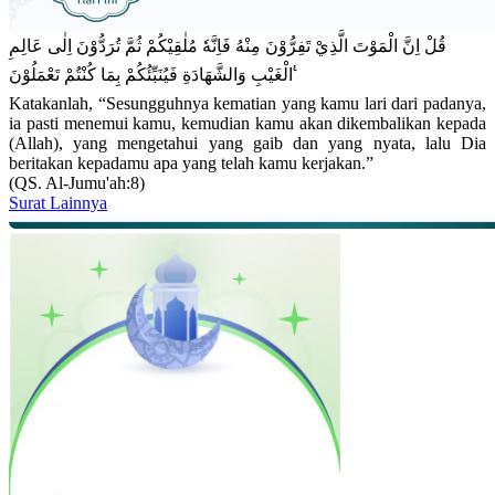
قُلْ اِنَّ الْمَوْتَ الَّذِيْ تَفِرُّوْنَ مِنْهُ فَاِنَّهٗ مُلٰقِيْكُمْ ثُمَّ تُرَدُّوْنَ اِلٰى عَالِمِ
الْغَيْبِ وَالشَّهَادَةِ فَيُنَبِّئُكُمْ بِمَا كُنْتُمْ تَعْمَلُوْنَ ࣖ
Katakanlah, “Sesungguhnya kematian yang kamu lari dari padanya,
ia pasti menemui kamu, kemudian kamu akan dikembalikan kepada
(Allah), yang mengetahui yang gaib dan yang nyata, lalu Dia
beritakan kepadamu apa yang telah kamu kerjakan.”
(QS. Al-Jumu'ah:8)
Surat Lainnya