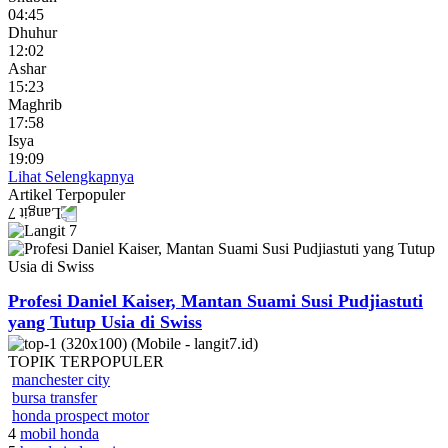
04:45
Dhuhur
12:02
Ashar
15:23
Maghrib
17:58
Isya
19:09
Lihat Selengkapnya
Artikel
Terpopuler
Profesi Daniel Kaiser, Mantan Suami Susi Pudjiastuti
yang Tutup Usia di Swiss
TOPIK
TERPOPULER
manchester city
bursa transfer
honda prospect motor
4
mobil honda