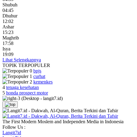
Shubuh
04:45
Dhuhur
12:02
Ashar
15:23
Maghrib
17:58
Isya
19:09
Lihat Selengkapnya
TOPIK
TERPOPULER
bpjs
curhat
kemenkes
4
tenaga kesehatan
5
honda prospect motor
The First Modern Moslem and Independen Media in Indonesia
Follow Us :
Langit7id