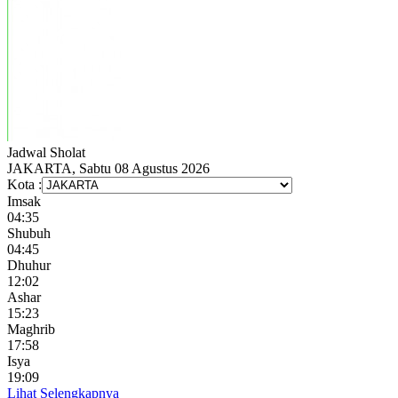
Jadwal
Sholat
JAKARTA, Sabtu 08 Agustus 2026
Kota :
Imsak
04:35
Shubuh
04:45
Dhuhur
12:02
Ashar
15:23
Maghrib
17:58
Isya
19:09
Lihat Selengkapnya