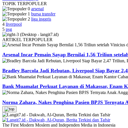
TOPIK
TERPOPULER
arsenal
bursa transfer
liga inggris
4
liverpool
5
psg
ARTIKEL
TERPOPULER
Arsenal Incar Pemain Sayap Bernilai 1,56 Triliun setela
Bradley Barcola Jadi Rebutan, Liverpool Siap Bayar 2,4
Bank Muamalat Perkuat Layanan di Makassar, Enam Ka
Norma Zahara, Nakes Penghina Pasien BPJS Ternyata
The First Modern Moslem and Independen Media in Indonesia