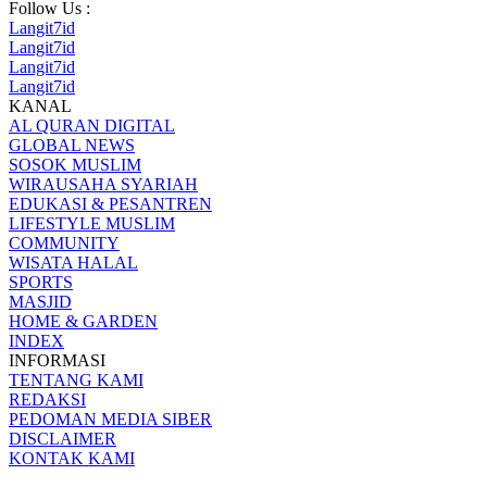
Follow Us :
Langit7id
Langit7id
Langit7id
Langit7id
KANAL
AL QURAN DIGITAL
GLOBAL NEWS
SOSOK MUSLIM
WIRAUSAHA SYARIAH
EDUKASI & PESANTREN
LIFESTYLE MUSLIM
COMMUNITY
WISATA HALAL
SPORTS
MASJID
HOME & GARDEN
INDEX
INFORMASI
TENTANG KAMI
REDAKSI
PEDOMAN MEDIA SIBER
DISCLAIMER
KONTAK KAMI