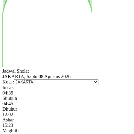
Jadwal
Sholat
JAKARTA, Sabtu 08 Agustus 2026
Kota :
Imsak
04:35
Shubuh
04:45
Dhuhur
12:02
Ashar
15:23
Maghrib