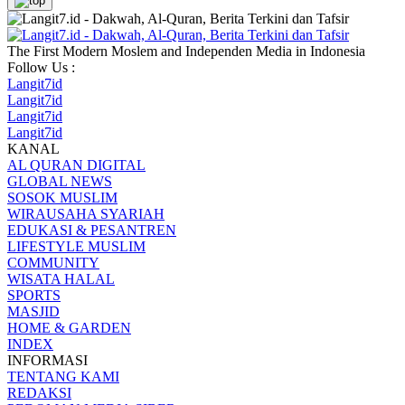
The First Modern Moslem and Independen Media in Indonesia
Follow Us :
Langit7id
Langit7id
Langit7id
Langit7id
KANAL
AL QURAN DIGITAL
GLOBAL NEWS
SOSOK MUSLIM
WIRAUSAHA SYARIAH
EDUKASI & PESANTREN
LIFESTYLE MUSLIM
COMMUNITY
WISATA HALAL
SPORTS
MASJID
HOME & GARDEN
INDEX
INFORMASI
TENTANG KAMI
REDAKSI