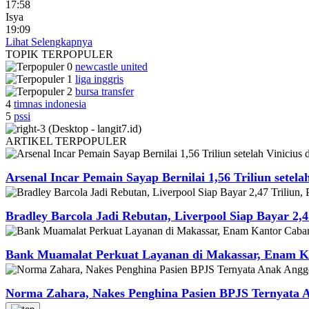
17:58
Isya
19:09
Lihat Selengkapnya
TOPIK
TERPOPULER
newcastle united
liga inggris
bursa transfer
4
timnas indonesia
5
pssi
ARTIKEL
TERPOPULER
Arsenal Incar Pemain Sayap Bernilai 1,56 Triliun setela
Bradley Barcola Jadi Rebutan, Liverpool Siap Bayar 2,4
Bank Muamalat Perkuat Layanan di Makassar, Enam Ka
Norma Zahara, Nakes Penghina Pasien BPJS Ternyata