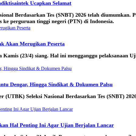
diktisaintek Ucapkan Selamat
asional Berdasarkan Tes (SNBT) 2026 telah diumumkan. P
ke perguruan tinggi negeri (PTN) di Indonesia.
dak Akan Merugikan Peserta
a Kamis (23/4) siang. Hal ini mengganggu pelaksanaan Uj
ntu Dengar, Hingga Sindikat & Dokumen Palsu
ter (UTBK) Seleksi Nasional Berdasarkan Tes (SNBT) 20
an Hal Penting Ini Agar Ujian Berjalan Lancar