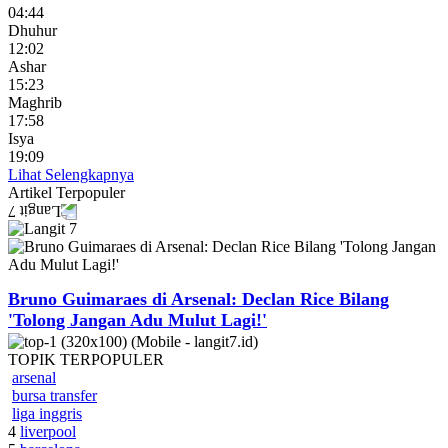
04:44
Dhuhur
12:02
Ashar
15:23
Maghrib
17:58
Isya
19:09
Lihat Selengkapnya
Artikel
Terpopuler
Bruno Guimaraes di Arsenal: Declan Rice Bilang
'Tolong Jangan Adu Mulut Lagi!'
TOPIK
TERPOPULER
arsenal
bursa transfer
liga inggris
4
liverpool