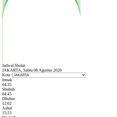
Jadwal
Sholat
JAKARTA, Sabtu 08 Agustus 2026
Kota :
Imsak
04:35
Shubuh
04:45
Dhuhur
12:02
Ashar
15:23