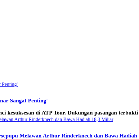
nar Sangat Penting'
nci kesuksesan di ATP Tour. Dukungan pasangan terbukti p
arsepupu Melawan Arthur Rinderknech dan Bawa Hadiah 1