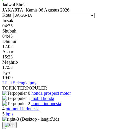
Jadwal
Sholat
JAKARTA, Kamis 06 Agustus 2026
Kota :
Imsak
04:35
Shubuh
04:45
Dhuhur
12:02
Ashar
15:23
Maghrib
17:58
Isya
19:09
Lihat Selengkapnya
TOPIK
TERPOPULER
honda prospect motor
mobil honda
honda indonesia
4
otomotif indonesia
5
bpjs