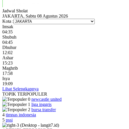
Jadwal
Sholat
JAKARTA, Sabtu 08 Agustus 2026
Kota :
Imsak
04:35
Shubuh
04:45
Dhuhur
12:02
Ashar
15:23
Maghrib
17:58
Isya
19:09
Lihat Selengkapnya
TOPIK
TERPOPULER
newcastle united
liga inggris
bursa transfer
4
timnas indonesia
5
pssi