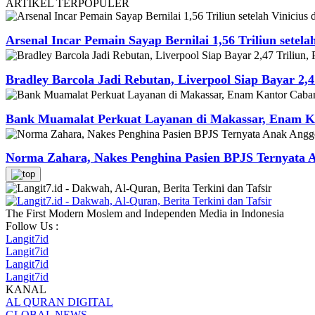
ARTIKEL
TERPOPULER
Arsenal Incar Pemain Sayap Bernilai 1,56 Triliun setela
Bradley Barcola Jadi Rebutan, Liverpool Siap Bayar 2,4
Bank Muamalat Perkuat Layanan di Makassar, Enam Ka
Norma Zahara, Nakes Penghina Pasien BPJS Ternyata
The First Modern Moslem and Independen Media in Indonesia
Follow Us :
Langit7id
Langit7id
Langit7id
Langit7id
KANAL
AL QURAN DIGITAL
GLOBAL NEWS