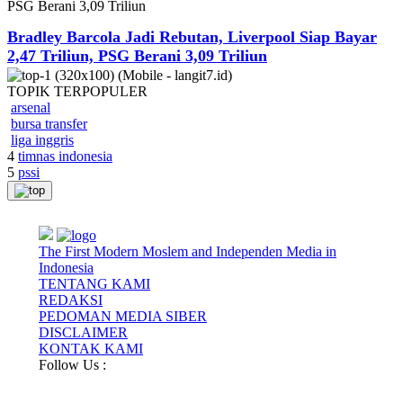
Bradley Barcola Jadi Rebutan, Liverpool Siap Bayar
2,47 Triliun, PSG Berani 3,09 Triliun
TOPIK
TERPOPULER
arsenal
bursa transfer
liga inggris
4
timnas indonesia
5
pssi
The First Modern Moslem and Independen Media in
Indonesia
TENTANG KAMI
REDAKSI
PEDOMAN MEDIA SIBER
DISCLAIMER
KONTAK KAMI
Follow Us :