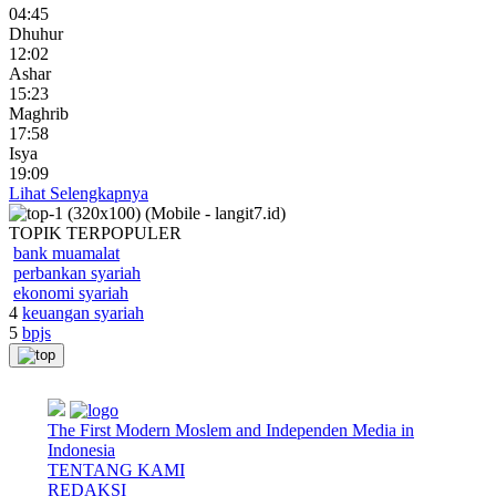
04:45
Dhuhur
12:02
Ashar
15:23
Maghrib
17:58
Isya
19:09
Lihat Selengkapnya
TOPIK
TERPOPULER
bank muamalat
perbankan syariah
ekonomi syariah
4
keuangan syariah
5
bpjs
The First Modern Moslem and Independen Media in
Indonesia
TENTANG KAMI
REDAKSI