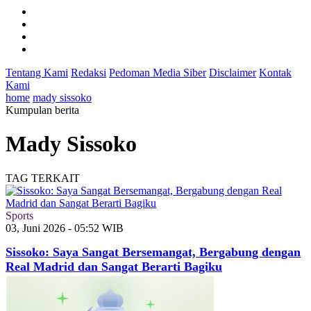
Tentang Kami
Redaksi
Pedoman Media Siber
Disclaimer
Kontak
Kami
home
mady sissoko
Kumpulan berita
Mady Sissoko
TAG TERKAIT
Sports
03, Juni 2026 - 05:52 WIB
Sissoko: Saya Sangat Bersemangat, Bergabung dengan
Real Madrid dan Sangat Berarti Bagiku