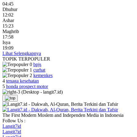
04:45
Dhuhur
12:02
Ashar
15:23
Maghrib
17:58
Isya
19:09
Lihat Selengkapnya
TOPIK
TERPOPULER
bpjs
curhat
kemenkes
4
tenaga kesehatan
5
honda prospect motor
The First Modern Moslem and Independen Media in Indonesia
Follow Us :
Langit7id
Langit7id