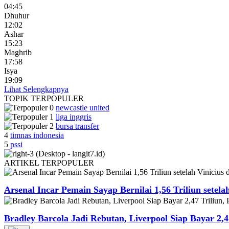
04:45
Dhuhur
12:02
Ashar
15:23
Maghrib
17:58
Isya
19:09
Lihat Selengkapnya
TOPIK
TERPOPULER
newcastle united
liga inggris
bursa transfer
4
timnas indonesia
5
pssi
ARTIKEL
TERPOPULER
Arsenal Incar Pemain Sayap Bernilai 1,56 Triliun setela
Bradley Barcola Jadi Rebutan, Liverpool Siap Bayar 2,4