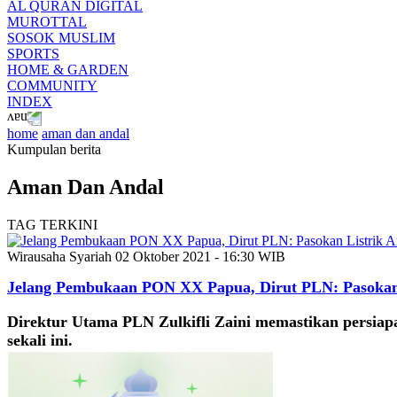
AL QURAN DIGITAL
MUROTTAL
SOSOK MUSLIM
SPORTS
HOME & GARDEN
COMMUNITY
INDEX
home
aman dan andal
Kumpulan berita
Aman Dan Andal
TAG TERKINI
Wirausaha Syariah
02 Oktober 2021 - 16:30 WIB
Jelang Pembukaan PON XX Papua, Dirut PLN: Pasokan
Direktur Utama PLN Zulkifli Zaini memastikan persiap
sekali ini.