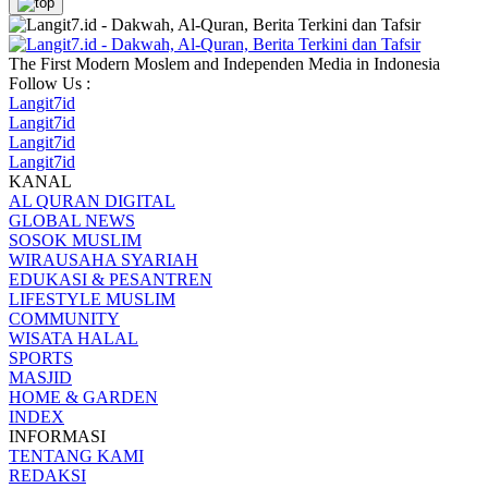
The First Modern Moslem and Independen Media in Indonesia
Follow Us :
Langit7id
Langit7id
Langit7id
Langit7id
KANAL
AL QURAN DIGITAL
GLOBAL NEWS
SOSOK MUSLIM
WIRAUSAHA SYARIAH
EDUKASI & PESANTREN
LIFESTYLE MUSLIM
COMMUNITY
WISATA HALAL
SPORTS
MASJID
HOME & GARDEN
INDEX
INFORMASI
TENTANG KAMI
REDAKSI