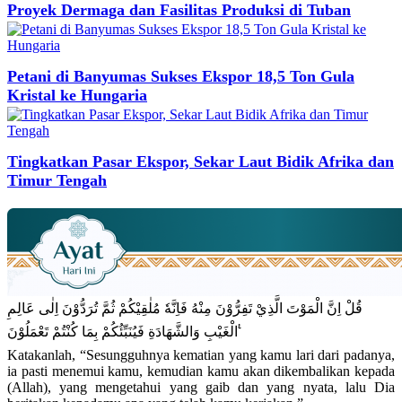
Proyek Dermaga dan Fasilitas Produksi di Tuban
Petani di Banyumas Sukses Ekspor 18,5 Ton Gula
Kristal ke Hungaria
Tingkatkan Pasar Ekspor, Sekar Laut Bidik Afrika dan
Timur Tengah
قُلْ اِنَّ الْمَوْتَ الَّذِيْ تَفِرُّوْنَ مِنْهُ فَاِنَّهٗ مُلٰقِيْكُمْ ثُمَّ تُرَدُّوْنَ اِلٰى عَالِمِ
الْغَيْبِ وَالشَّهَادَةِ فَيُنَبِّئُكُمْ بِمَا كُنْتُمْ تَعْمَلُوْنَ ࣖ
Katakanlah, “Sesungguhnya kematian yang kamu lari dari padanya,
ia pasti menemui kamu, kemudian kamu akan dikembalikan kepada
(Allah), yang mengetahui yang gaib dan yang nyata, lalu Dia