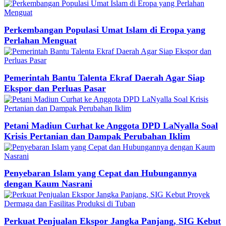
Perkembangan Populasi Umat Islam di Eropa yang
Perlahan Menguat
Pemerintah Bantu Talenta Ekraf Daerah Agar Siap
Ekspor dan Perluas Pasar
Petani Madiun Curhat ke Anggota DPD LaNyalla Soal
Krisis Pertanian dan Dampak Perubahan Iklim
Penyebaran Islam yang Cepat dan Hubungannya
dengan Kaum Nasrani
Perkuat Penjualan Ekspor Jangka Panjang, SIG Kebut