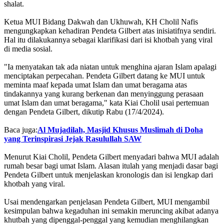
shalat.
Ketua MUI Bidang Dakwah dan Ukhuwah, KH Cholil Nafis
mengungkapkan kehadiran Pendeta Gilbert atas inisiatifnya sendiri.
Hal itu dilakukannya sebagai klarifikasi dari isi khotbah yang viral
di media sosial.
"Ia menyatakan tak ada niatan untuk menghina ajaran Islam apalagi
menciptakan perpecahan. Pendeta Gilbert datang ke MUI untuk
meminta maaf kepada umat Islam dan umat beragama atas
tindakannya yang kurang berkenan dan menyinggung perasaan
umat Islam dan umat beragama," kata Kiai Cholil usai pertemuan
dengan Pendeta Gilbert, dikutip Rabu (17/4/2024).
Baca juga:
Al Mujadilah, Masjid Khusus Muslimah di Doha
yang Terinspirasi Jejak Rasulullah SAW
Menurut Kiai Cholil, Pendeta Gilbert menyadari bahwa MUI adalah
rumah besar bagi umat Islam. Alasan itulah yang menjadi dasar bagi
Pendeta Gilbert untuk menjelaskan kronologis dan isi lengkap dari
khotbah yang viral.
Usai mendengarkan penjelasan Pendeta Gilbert, MUI mengambil
kesimpulan bahwa kegaduhan ini semakin meruncing akibat adanya
khutbah yang dipenggal-penggal yang kemudian menghilangkan