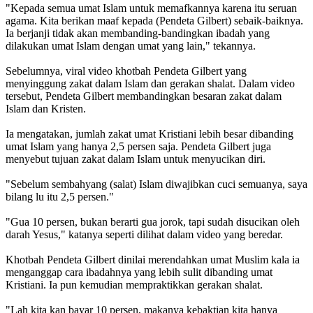
"Kepada semua umat Islam untuk memafkannya karena itu seruan
agama. Kita berikan maaf kepada (Pendeta Gilbert) sebaik-baiknya.
Ia berjanji tidak akan membanding-bandingkan ibadah yang
dilakukan umat Islam dengan umat yang lain," tekannya.
Sebelumnya, viral video khotbah Pendeta Gilbert yang
menyinggung zakat dalam Islam dan gerakan shalat. Dalam video
tersebut, Pendeta Gilbert membandingkan besaran zakat dalam
Islam dan Kristen.
Ia mengatakan, jumlah zakat umat Kristiani lebih besar dibanding
umat Islam yang hanya 2,5 persen saja. Pendeta Gilbert juga
menyebut tujuan zakat dalam Islam untuk menyucikan diri.
"Sebelum sembahyang (salat) Islam diwajibkan cuci semuanya, saya
bilang lu itu 2,5 persen."
"Gua 10 persen, bukan berarti gua jorok, tapi sudah disucikan oleh
darah Yesus," katanya seperti dilihat dalam video yang beredar.
Khotbah Pendeta Gilbert dinilai merendahkan umat Muslim kala ia
menganggap cara ibadahnya yang lebih sulit dibanding umat
Kristiani. Ia pun kemudian mempraktikkan gerakan shalat.
"Lah kita kan bayar 10 persen, makanya kebaktian kita hanya