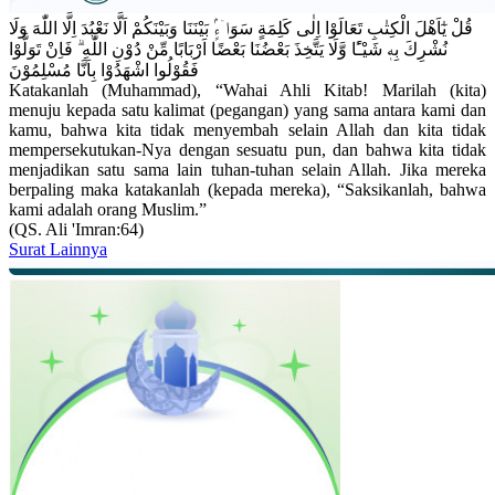
قُلْ يٰٓاَهْلَ الْكِتٰبِ تَعَالَوْا اِلٰى كَلِمَةٍ سَوَاۤءٍۢ بَيْنَنَا وَبَيْنَكُمْ اَلَّا نَعْبُدَ اِلَّا اللّٰهَ وَلَا
نُشْرِكَ بِهٖ شَيْـًٔا وَّلَا يَتَّخِذَ بَعْضُنَا بَعْضًا اَرْبَابًا مِّنْ دُوْنِ اللّٰهِ ۗ فَاِنْ تَوَلَّوْا
فَقُوْلُوا اشْهَدُوْا بِاَنَّا مُسْلِمُوْنَ
Katakanlah (Muhammad), “Wahai Ahli Kitab! Marilah (kita)
menuju kepada satu kalimat (pegangan) yang sama antara kami dan
kamu, bahwa kita tidak menyembah selain Allah dan kita tidak
mempersekutukan-Nya dengan sesuatu pun, dan bahwa kita tidak
menjadikan satu sama lain tuhan-tuhan selain Allah. Jika mereka
berpaling maka katakanlah (kepada mereka), “Saksikanlah, bahwa
kami adalah orang Muslim.”
(QS. Ali 'Imran:64)
Surat Lainnya