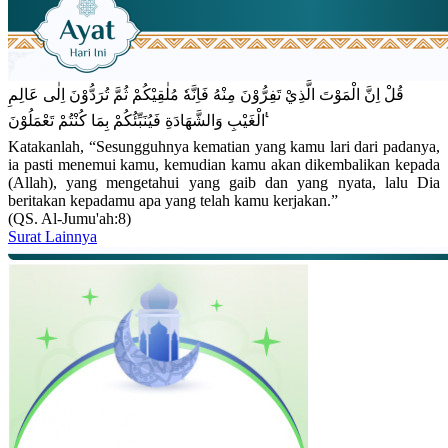
قُلْ اِنَّ الْمَوْتَ الَّذِيْ تَفِرُّوْنَ مِنْهُ فَاِنَّهٗ مُلٰقِيْكُمْ ثُمَّ تُرَدُّوْنَ اِلٰى عَالِمِ
الْغَيْبِ وَالشَّهَادَةِ فَيُنَبِّئُكُمْ بِمَا كُنْتُمْ تَعْمَلُوْنَ ࣖ
Katakanlah, “Sesungguhnya kematian yang kamu lari dari padanya,
ia pasti menemui kamu, kemudian kamu akan dikembalikan kepada
(Allah), yang mengetahui yang gaib dan yang nyata, lalu Dia
beritakan kepadamu apa yang telah kamu kerjakan.”
(QS. Al-Jumu'ah:8)
Surat Lainnya