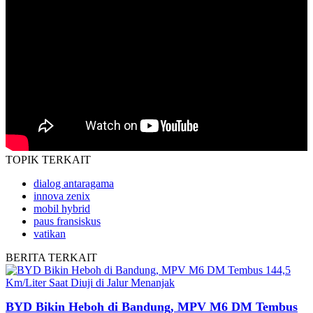
TOPIK
TERKAIT
dialog antaragama
innova zenix
mobil hybrid
paus fransiskus
vatikan
BERITA
TERKAIT
BYD Bikin Heboh di Bandung, MPV M6 DM Tembus