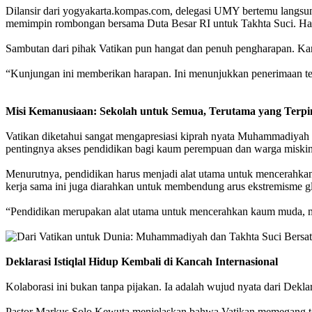
Dilansir dari yogyakarta.kompas.com, delegasi UMY bertemu langsun
memimpin rombongan bersama Duta Besar RI untuk Takhta Suci. H
Sambutan dari pihak Vatikan pun hangat dan penuh pengharapan. K
“Kunjungan ini memberikan harapan. Ini menunjukkan penerimaan te
Misi Kemanusiaan: Sekolah untuk Semua, Terutama yang Terpi
Vatikan diketahui sangat mengapresiasi kiprah nyata Muhammadiyah d
pentingnya akses pendidikan bagi kaum perempuan dan warga miskin
Menurutnya, pendidikan harus menjadi alat utama untuk mencerahkan
kerja sama ini juga diarahkan untuk membendung arus ekstremisme gl
“Pendidikan merupakan alat utama untuk mencerahkan kaum muda, 
Deklarasi Istiqlal Hidup Kembali di Kancah Internasional
Kolaborasi ini bukan tanpa pijakan. Ia adalah wujud nyata dari Dekl
Pastor Markus Solo Kewuta menjelaskan bahwa Vatikan memegang teguh