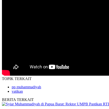
TOPIK
TERKAIT
pp muhammadiyah
vatikan
BERITA
TERKAIT