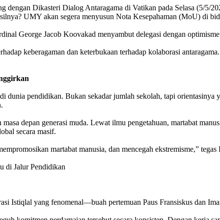
g dengan Dikasteri Dialog Antaragama di Vatikan pada Selasa (5/5/2
asilnya? UMY akan segera menyusun Nota Kesepahaman (MoU) di bid
ardinal George Jacob Koovakad menyambut delegasi dengan optimisme
rhadap keberagaman dan keterbukaan terhadap kolaborasi antaragama.
nggirkan
i dunia pendidikan. Bukan sekadar jumlah sekolah, tapi orientasinya 
.
 masa depan generasi muda. Lewat ilmu pengetahuan, martabat manusia
obal secara masif.
mempromosikan martabat manusia, dan mencegah ekstremisme,” tegas
arasi Istiqlal yang fenomenal—buah pertemuan Paus Fransiskus dan Imam
 komitmen perdamaian tersebut secara konsisten. Dengan kerja sama i