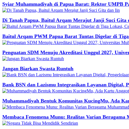
Syiar Muhammadiyah di Papua Barat: Rektor UMPB Pas
Di Tanah Papua, Baitul Arqam Merajut Janji Suci Gita 
Baitul Arqam PWM Papua Barat Tuntas Digelar di Tig
Penguatan SDM Menuju Akreditasi Unggul 2027, Unive
Jangan Biarkan Swasta Runtuh
Bank BSN dan Lazismu Integrasikan Layanan Digital, 
Muhammadiyah Bentuk Komunitas KucingMu, Ada Kart
Membaca Fenomena Munu: Realitas Varian Beragama