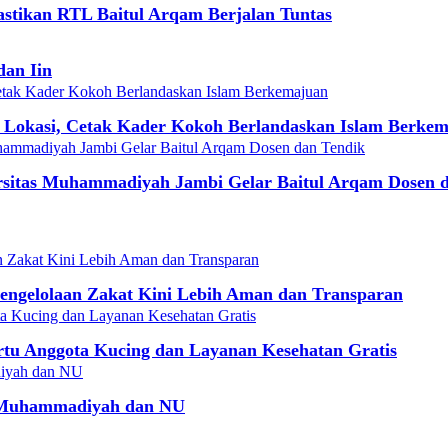
tikan RTL Baitul Arqam Berjalan Tuntas
dan Iin
a Lokasi, Cetak Kader Kokoh Berlandaskan Islam Berke
rsitas Muhammadiyah Jambi Gelar Baitul Arqam Dosen 
Pengelolaan Zakat Kini Lebih Aman dan Transparan
u Anggota Kucing dan Layanan Kesehatan Gratis
 Muhammadiyah dan NU