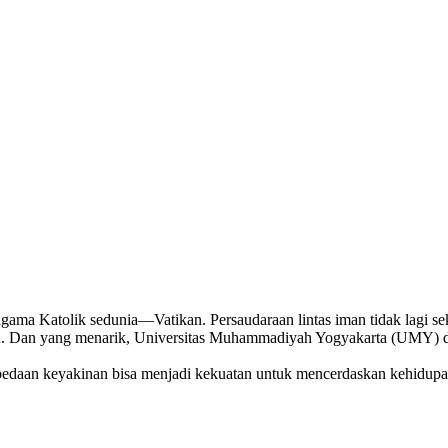
agama Katolik sedunia—Vatikan. Persaudaraan lintas iman tidak lagi se
ikan. Dan yang menarik, Universitas Muhammadiyah Yogyakarta (UMY) dip
perbedaan keyakinan bisa menjadi kekuatan untuk mencerdaskan kehidu