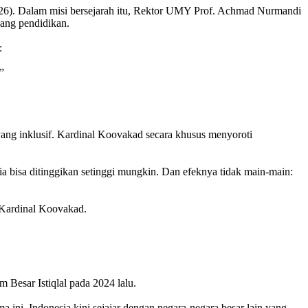
026). Dalam misi bersejarah itu, Rektor UMY Prof. Achmad Nurmandi
ang pendidikan.
:
”
yang inklusif. Kardinal Koovakad secara khusus menyoroti
 bisa ditinggikan setinggi mungkin. Dan efeknya tidak main-main:
 Kardinal Koovakad.
 Besar Istiqlal pada 2024 lalu.
ni, Indonesia kini sejajar dengan negara-negara besar lain yang