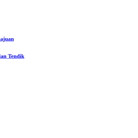
majuan
dan Tendik